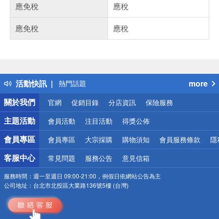
應免稅
應稅
應免稅
應稅
偏遠地區配送
詐騙網頁！請小心！
得獎公告
活動快訊
more
熱門話題
銀行優惠
關於我們
官網
促銷目錄
分店資訊
保險服務
偏遠地區配送
詐騙網頁！請小心！
主題活動
會員活動
注目活動
得獎公佈
會員專區
會員專區
大宗採購
購物須知
會員服務條款
隱
客服中心
常見問題
服務公告
意見信箱
服務時間：
週一至週日 09:00-21:00，例假日依網站公告為主
公司地址：
台北市北投區大業路136號5樓 (台灣)