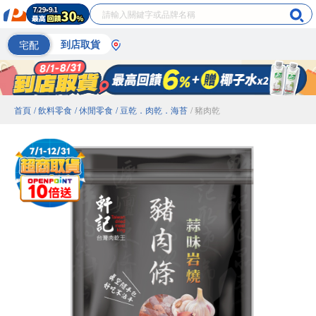
宅配
到店取貨
首頁
/ 飲料零食
/ 休閒零食
/ 豆乾．肉乾．海苔
/ 豬肉乾