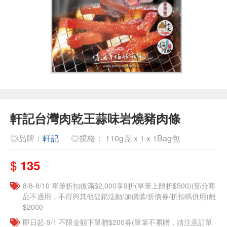
軒記台灣肉乾王蒜味岩燒豬肉條
◎品牌：
軒記
◎規格： 110g克 x 1 x 1Bag包
$
135
8/8-8/10 單筆折扣後滿$2,000享9折(單筆上限折$500)(部分商
品不適用，不得與其他促銷活動/加價購/折價券/折扣碼併用)離
$2000
即日起-9/1 不限金額下單贈$200券(單筆不累贈，請注意訂單