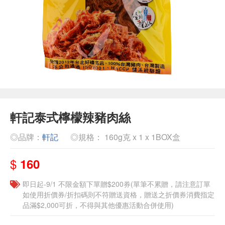
軒記泰式檸檬辣豬肉絲
◎品牌：
軒記
◎規格： 160g克 x 1 x 1BOX盒
$
160
即日起-9/1 不限金額下單贈$200券(單筆不累贈，請注意訂單
如使用折價券/折扣碼則不符贈送資格，贈送之折價券消費指定
品滿$2,000可折，不得與其他優惠活動合併使用)