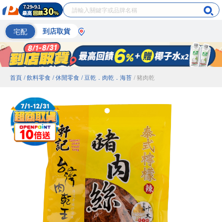
宅配
到店取貨
首頁
/ 飲料零食
/ 休閒零食
/ 豆乾．肉乾．海苔
/ 豬肉乾