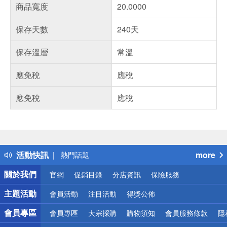
商品寬度
20.0000
保存天數
240天
保存溫層
常溫
應免稅
應稅
應免稅
應稅
偏遠地區配送
詐騙網頁！請小心！
得獎公告
活動快訊
more
熱門話題
銀行優惠
關於我們
官網
促銷目錄
分店資訊
保險服務
偏遠地區配送
詐騙網頁！請小心！
主題活動
會員活動
注目活動
得獎公佈
會員專區
會員專區
大宗採購
購物須知
會員服務條款
隱