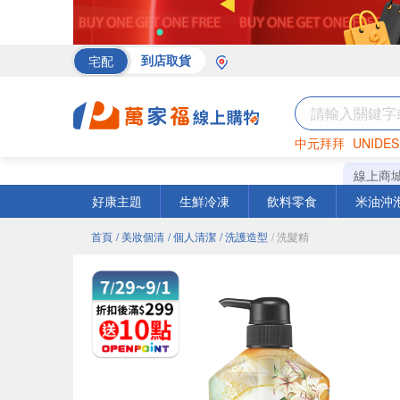
宅配
到店取貨
中元拜拜
UNIDES
海苔
巧克力
罐頭
線上商
好康主題
生鮮冷凍
飲料零食
米油沖
首頁
/ 美妝個清
/ 個人清潔
/ 洗護造型
/ 洗髮精