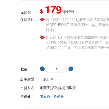
179
$
$180
促銷價
促銷活動
線上獨家 0729-0901_花王指定品牌商品
點OPENPOINT(單筆最高贈20點，回
門檻)
即日起-9/1 不限金額下單贈$200券(單
如使用折價券/折扣碼則不符贈送資格，
品滿$2,000可折，不得與其他優惠活動合
數量
訂單類型
一般訂單
出貨方式
宅配/到店取貨/超商取貨
折價券
查看適用折價券