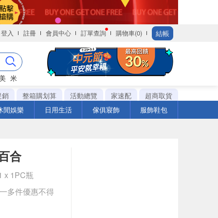
結帳
登入
註冊
會員中心
訂單查詢
購物車(0)
美
米
促銷
整箱購划算
活動總覽
家速配
超商取貨
休閒娛樂
日用生活
傢俱寢飾
服飾鞋包
百合
 x 1PC瓶
送一多件優惠不得