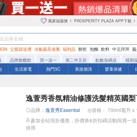
萬家福服務
PROSPERITY PLAZA APP下載
IGN
父親節送禮
冷氣最高省萬
福利品
餅乾
泡麵
飲料
中元拜拜
義
衛生紙
城
品牌旗艦館
買一送一
第二件五折
點數加碼送
檔期
泡
生活家電
熱門3C
美妝個清
嬰童保健
逸萱秀香氛精油修護洗髮精英國梨
◎品牌：
逸萱秀Essential
◎規格： 700ml毫升 x 1
不參加全站現折優惠，折價券&折扣碼活動與買一
併用