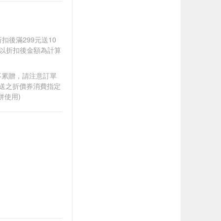
折扣後滿299元送10
饋皆以折扣後金額為計算
筆不累贈，請注意訂單
贈送之折價券消費指定
併使用)