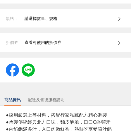
規格：
請選擇數量、規格
折價券
查看可使用的折價券
商品資訊
配送及售後服務說明
●採用嚴選上等材料，搭配行家私藏配方精心調製
●承襲傳統經典北方口味，麵皮酥脆，口口Q香彈牙
●內餡飽滿多汁，入口肉嫩鮮香，熱熱吃享受噴汁餡