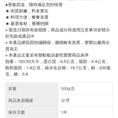
●香氣四溢，隨時滿足您的味蕾
★ 肉質鮮嫩，料多實在
★ 料理方便，餐餐首選
★ 嚴選食材，層層把關
※ 製造日期與有效期限，商品成分與適用注意事項皆標示
於包裝或產品中
※ 本產品網頁因拍攝關係，圖檔略有差異，實際以廠商出
貨為主
※ 本產品文案若有變動敬請參照實際商品為準
熱量：153.93大卡，蛋白質：6.5公克，脂肪：5.4公克，
飽和脂肪：1.8公克，碳水化合物：19.7公克，鈉：230毫
克，糖：0.8
容量
300g克
商品來源國家
台灣
保存天數
1年