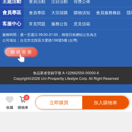
主題活動
會員活動
注目活動
得獎公佈
會員專區
會員專區
大宗採購
購物須知
會員服務條款
隱
客服中心
常見問題
服務公告
意見信箱
服務時間：
週一至週日 09:00-21:00，例假日依網站公告為主
公司地址：
台北市北投區大業路136號5樓 (台灣)
食品業者登錄字號 A-122662550-00000-6
Copyright©2026 Uni-Prosperity Lifestyle Corp. All Right Reserved
0
立即購買
加入購物車
收藏
購物車