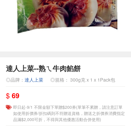
達人上菜--熟ㄟ牛肉餡餅
◎品牌：
達人上菜
◎規格： 300g克 x 1 x 1Pack包
$
69
即日起-9/1 不限金額下單贈$200券(單筆不累贈，請注意訂單
如使用折價券/折扣碼則不符贈送資格，贈送之折價券消費指定
品滿$2,000可折，不得與其他優惠活動合併使用)