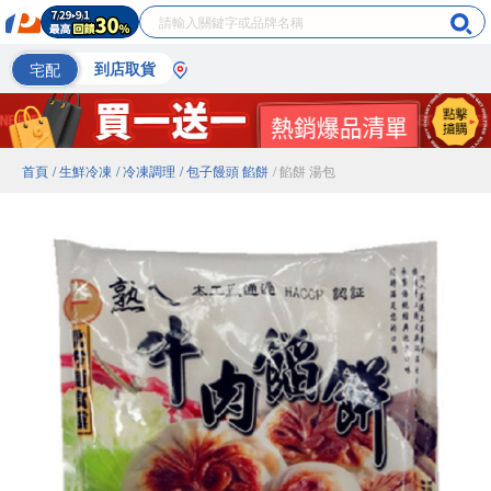
宅配
到店取貨
首頁
/ 生鮮冷凍
/ 冷凍調理
/ 包子饅頭 餡餅
/ 餡餅 湯包