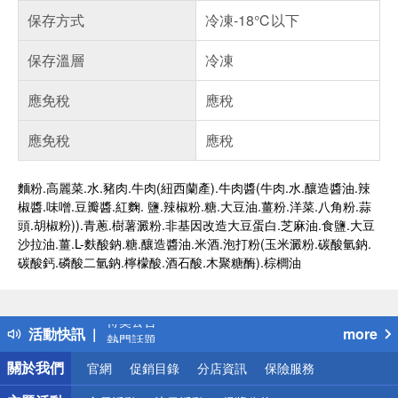
保存方式
冷凍-18℃以下
保存溫層
冷凍
應免稅
應稅
應免稅
應稅
麵粉.高麗菜.水.豬肉.牛肉(紐西蘭產).牛肉醬(牛肉.水.釀造醬油.辣
椒醬.味噌.豆瓣醬.紅麴. 鹽.辣椒粉.糖.大豆油.薑粉.洋菜.八角粉.蒜
頭.胡椒粉)).青蔥.樹薯澱粉.非基因改造大豆蛋白.芝麻油.食鹽.大豆
沙拉油.薑.L-麩酸鈉.糖.釀造醬油.米酒.泡打粉(玉米澱粉.碳酸氫鈉.
碳酸鈣.磷酸二氫鈉.檸檬酸.酒石酸.木聚糖酶).棕櫚油
偏遠地區配送
詐騙網頁！請小心！
得獎公告
活動快訊
more
熱門話題
銀行優惠
關於我們
官網
促銷目錄
分店資訊
保險服務
偏遠地區配送
詐騙網頁！請小心！