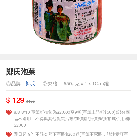
鄭氏泡菜
◎品牌：
鄭氏
◎規格： 550g克 x 1 x 1Can罐
$
129
$165
8/8-8/10 單筆折扣後滿$2,000享9折(單筆上限折$500)(部分商
品不適用，不得與其他促銷活動/加價購/折價券/折扣碼併用)離
$2000
即日起-9/1 不限金額下單贈$200券(單筆不累贈，請注意訂單