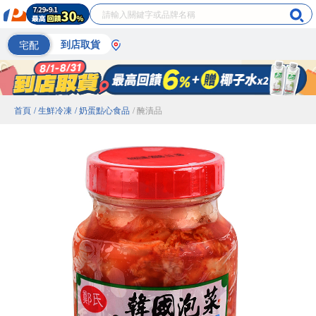
宅配
到店取貨
首頁
/ 生鮮冷凍
/ 奶蛋點心食品
/ 醃漬品