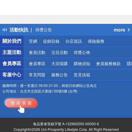
偏遠地區配送
詐騙網頁！請小心！
得獎公告
活動快訊
more
熱門話題
銀行優惠
關於我們
官網
促銷目錄
分店資訊
保險服務
偏遠地區配送
詐騙網頁！請小心！
主題活動
會員活動
注目活動
得獎公佈
會員專區
會員專區
大宗採購
購物須知
會員服務條款
隱
客服中心
常見問題
服務公告
意見信箱
服務時間：
週一至週日 09:00-21:00，例假日依網站公告為主
公司地址：
台北市北投區大業路136號5樓 (台灣)
食品業者登錄字號 A-122662550-00000-6
Copyright©2026 Uni-Prosperity Lifestyle Corp. All Right Reserved