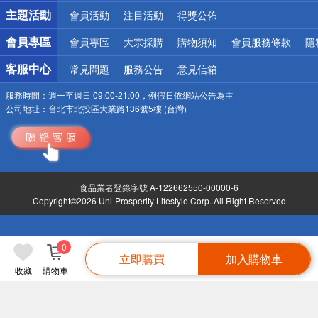
詐騙網頁！請小心！
主題活動
會員活動
注目活動
得獎公佈
會員專區
會員專區
大宗採購
購物須知
會員服務條款
隱
客服中心
常見問題
服務公告
意見信箱
服務時間：
週一至週日 09:00-21:00，例假日依網站公告為主
公司地址：
台北市北投區大業路136號5樓 (台灣)
食品業者登錄字號 A-122662550-00000-6
Copyright©2026 Uni-Prosperity Lifestyle Corp. All Right Reserved
0
立即購買
加入購物車
收藏
購物車