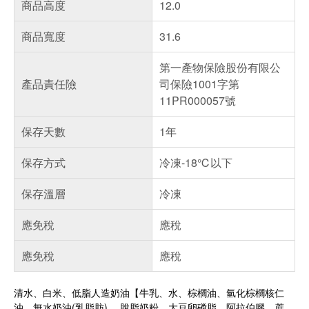
商品高度
12.0
商品寬度
31.6
第一產物保險股份有限公
產品責任險
司保險1001字第
11PR000057號
保存天數
1年
保存方式
冷凍-18℃以下
保存溫層
冷凍
應免稅
應稅
應免稅
應稅
清水、白米、低脂人造奶油【牛乳、水、棕櫚油、氫化棕櫚核仁
油、無水奶油(乳脂肪) 、脫脂奶粉、大豆卵磷脂、阿拉伯膠、蔗