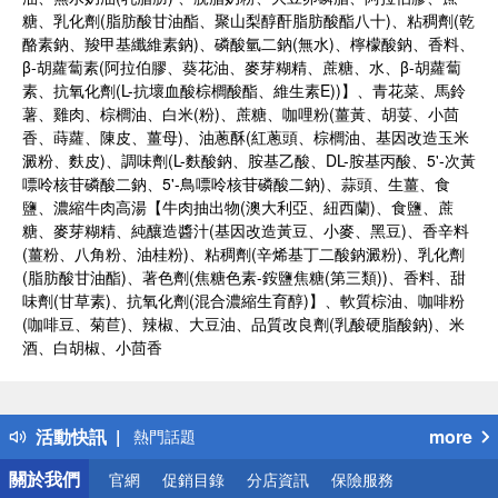
糖、乳化劑(脂肪酸甘油酯、聚山梨醇酐脂肪酸酯八十)、粘稠劑(乾
酪素鈉、羧甲基纖維素鈉)、磷酸氫二鈉(無水)、檸檬酸鈉、香料、
β-胡蘿蔔素(阿拉伯膠、葵花油、麥芽糊精、蔗糖、水、β-胡蘿蔔
素、抗氧化劑(L-抗壞血酸棕櫚酸酯、維生素E))】、青花菜、馬鈴
薯、雞肉、棕櫚油、白米(粉)、蔗糖、咖哩粉(薑黃、胡荽、小茴
香、蒔蘿、陳皮、薑母)、油蔥酥(紅蔥頭、棕櫚油、基因改造玉米
澱粉、麩皮)、調味劑(L-麩酸鈉、胺基乙酸、DL-胺基丙酸、5'-次黃
嘌呤核苷磷酸二鈉、5'-鳥嘌呤核苷磷酸二鈉)、蒜頭、生薑、食
鹽、濃縮牛肉高湯【牛肉抽出物(澳大利亞、紐西蘭)、食鹽、蔗
糖、麥芽糊精、純釀造醬汁(基因改造黃豆、小麥、黑豆)、香辛料
(薑粉、八角粉、油桂粉)、粘稠劑(辛烯基丁二酸鈉澱粉)、乳化劑
(脂肪酸甘油酯)、著色劑(焦糖色素-銨鹽焦糖(第三類))、香料、甜
味劑(甘草素)、抗氧化劑(混合濃縮生育醇)】、軟質棕油、咖啡粉
(咖啡豆、菊苣)、辣椒、大豆油、品質改良劑(乳酸硬脂酸鈉)、米
酒、白胡椒、小茴香
偏遠地區配送
詐騙網頁！請小心！
得獎公告
活動快訊
more
熱門話題
銀行優惠
關於我們
官網
促銷目錄
分店資訊
保險服務
偏遠地區配送