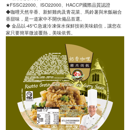
★FSSC22000、ISO22000、HACCP國際品質認證
◆咖哩天然辛香、新鮮雞肉及青花菜、馬鈴薯與米飯融合
香甜味，是一道家中不開伙備品首選。
◆ 金品以-45℃急速泠凍保水保鮮技術美味鎖住，讓您在
家只要簡單微波覆熱，美味依舊。