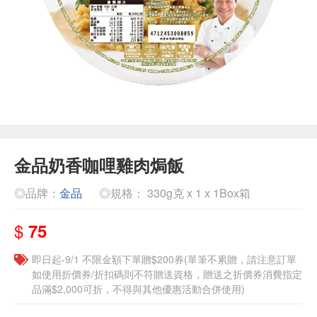
金品奶香咖哩雞肉焗飯
◎品牌：
金品
◎規格： 330g克 x 1 x 1Box箱
$
75
即日起-9/1 不限金額下單贈$200券(單筆不累贈，請注意訂單
如使用折價券/折扣碼則不符贈送資格，贈送之折價券消費指定
品滿$2,000可折，不得與其他優惠活動合併使用)