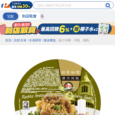
宅配
到店取貨
首頁
/ 生鮮冷凍
/ 冷凍調理
/ 微波餐點
/ 義大利麵．丼飯．麵點