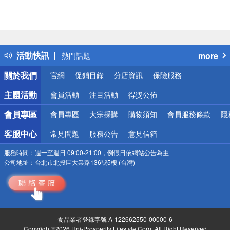
偏遠地區配送
詐騙網頁！請小心！
得獎公告
活動快訊
more
熱門話題
銀行優惠
關於我們
官網
促銷目錄
分店資訊
保險服務
偏遠地區配送
詐騙網頁！請小心！
主題活動
會員活動
注目活動
得獎公佈
會員專區
會員專區
大宗採購
購物須知
會員服務條款
隱
客服中心
常見問題
服務公告
意見信箱
服務時間：
週一至週日 09:00-21:00，例假日依網站公告為主
公司地址：
台北市北投區大業路136號5樓 (台灣)
食品業者登錄字號 A-122662550-00000-6
Copyright©2026 Uni-Prosperity Lifestyle Corp. All Right Reserved