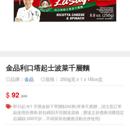
金品利口塔起士波菜千層麵
◎品牌：
金品
◎規格： 250g克 x 1 x 1Box盒
$
92
$99
即日起-9/1 不限金額下單贈$200券(單筆不累贈，請注意訂單
如使用折價券/折扣碼則不符贈送資格，贈送之折價券消費指定
品滿$2,000可折，不得與其他優惠活動合併使用)