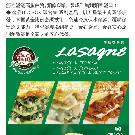
筋裡滿滿高蛋白質, 麵條Q彈。製成千層麵麵香滿口！
◆ 金品D.C.BOX(即食餐)系列產品，以五星級主廚團隊研
發，掌握黃金比例烹調技術、急速泠凍保水保鮮、覆熱保
留原味能力、講求從農場到餐桌，食在金品、食在安心原
則創造滿足全家人的安心代餐。