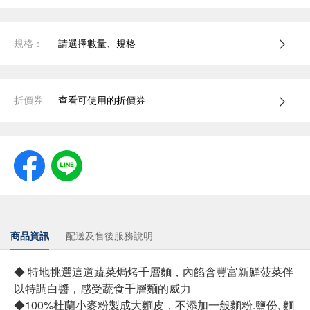
規格：
請選擇數量、規格
折價券
查看可使用的折價券
商品資訊
配送及售後服務說明
◆ 特地挑選這道蔬菜焗烤千層麵，內餡含豐富新鮮菠菜伴
以特調白醬，感受蔬食千層麵的威力
◆100%杜蘭小麥粉製成大麵皮，不添加一般麵粉.鹽份, 麵