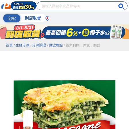
宅配
到店取貨
首頁
/ 生鮮冷凍
/ 冷凍調理
/ 微波餐點
/ 義大利麵．丼飯．麵點