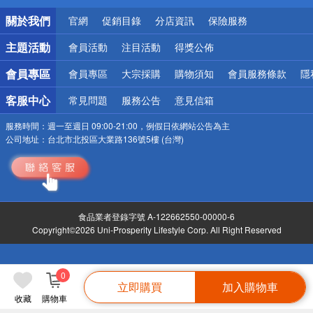
銀行優惠
關於我們
官網
促銷目錄
分店資訊
保險服務
偏遠地區配送
詐騙網頁！請小心！
主題活動
會員活動
注目活動
得獎公佈
會員專區
會員專區
大宗採購
購物須知
會員服務條款
隱
客服中心
常見問題
服務公告
意見信箱
服務時間：
週一至週日 09:00-21:00，例假日依網站公告為主
公司地址：
台北市北投區大業路136號5樓 (台灣)
食品業者登錄字號 A-122662550-00000-6
Copyright©2026 Uni-Prosperity Lifestyle Corp. All Right Reserved
0
立即購買
加入購物車
收藏
購物車