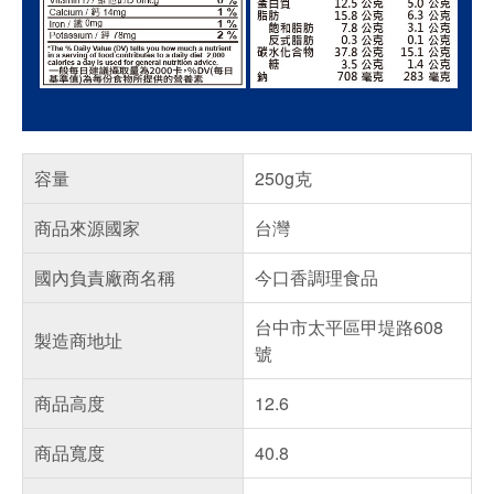
容量
250g克
商品來源國家
台灣
國內負責廠商名稱
今口香調理食品
台中市太平區甲堤路608
製造商地址
號
商品高度
12.6
商品寬度
40.8