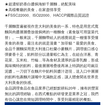
★超濃郁奶香白醬焗海鮮千層麵，絶配美味
★高檔餐廳的美食，在家盡情享受
★FSSC22000、ISO22000、HACCP國際品質認證
千層麵普遍被視作意大利的美食的一系，特色是用意式寬
麵與肉醬層層疊放後焗烤的一種麵食（素食版可用菠菜代
替）。一般來說，千層麵帶給人的感覺就是一種懂享受懂
美食的表徵，最注名的就是漫畫＂加菲貓＂最愛的美食。
金品千層麵採用意大利進口杜蘭小麥麵片，調理後口感Ｑ
彈麥香十足，餡料部分以適量蝦仁為主，在組合洋蔥、青
花菜、玉米粒、竹輪…等為食材及濃厚的蒜香乳酪，形成
風味獨特的餡料，最後層層堆疊後再淋上特調的起司豌豆
泥醬，一刀切下在麵片中餡料與醬汁迸現，送入口中層層
的餡料包裹麵片讓嘴中充滿飽足感，讓人體會聞名世界意
大利美食的快感。
金品調理食品在食品業界已經默默耕耘20年，擁有的豐富
無比的調理經驗，在西式餐點的研發更是業界之冠，我們
有信心讓您在簡短調理時間中，享受到最精彩的餐點。