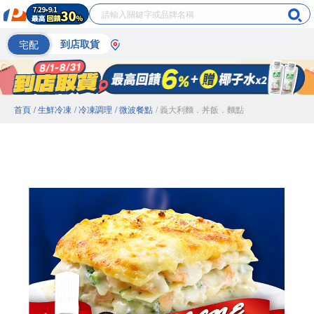
宅配
到店取貨
首頁
/ 生鮮冷凍
/ 冷凍調理
/ 微波餐點
/ 義大利麵．丼飯．麵點