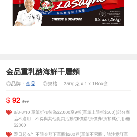
金品重乳酪海鮮千層麵
◎品牌：
金品
◎規格： 250g克 x 1 x 1Box盒
$
92
$99
8/8-8/10 單筆折扣後滿$2,000享9折(單筆上限折$500)(部分商
品不適用，不得與其他促銷活動/加價購/折價券/折扣碼併用)離
$2000
即日起-9/1 不限金額下單贈$200券(單筆不累贈，請注意訂單