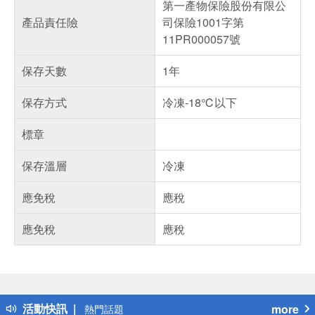
第一產物保險股份有限公
產品責任險
司保險1001字第
11PR000057號
保存天數
1年
保存方式
冷凍-18℃以下
標章
保存溫層
冷凍
應免稅
應稅
應免稅
應稅
偏遠地區配送
詐騙網頁！請小心！
得獎公告
活動快訊
more
熱門話題