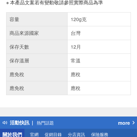
※ 本產品文案若有變動敬請參照實際商品為準
容量
120g克
商品來源國家
台灣
保存天數
12月
保存溫層
常溫
應免稅
應稅
應免稅
應稅
偏遠地區配送
詐騙網頁！請小心！
得獎公告
活動快訊
more
熱門話題
銀行優惠
關於我們
官網
促銷目錄
分店資訊
保險服務
偏遠地區配送