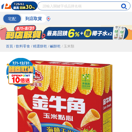
宅配
到店取貨
首頁
/ 飲料零食
/ 精選餅乾
/ 鹹餅乾
/ 玉米類