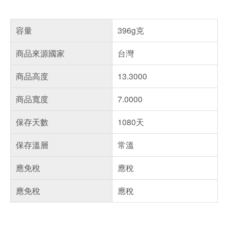
容量
396g克
商品來源國家
台灣
商品高度
13.3000
商品寬度
7.0000
保存天數
1080天
保存溫層
常溫
應免稅
應稅
應免稅
應稅
偏遠地區配送