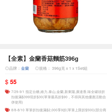
【全素】金蘭香菇麵筋396g
◎品牌：
金蘭
◎規格： 396g克 x 1 x 1Set組
$
55
7/29-9/1 指定台糖,維力,泰山,金蘭,新東陽,廣達香,味全罐頭折
扣後滿$399現折$30(單筆最高折$90，不得與其他優惠活動合
併使用)
8/8-8/10 單筆折扣後滿$2,000享9折(單筆上限折$500)(部分商