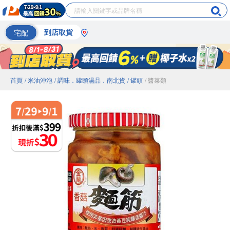
宅配
到店取貨
首頁
/ 米油沖泡
/ 調味．罐頭湯品．南北貨
/ 罐頭
/ 醬菜類