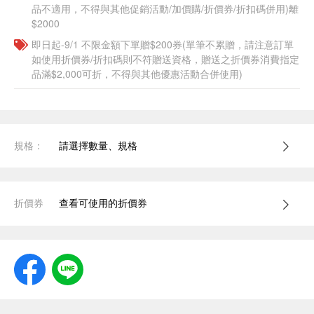
品不適用，不得與其他促銷活動/加價購/折價券/折扣碼併用)離
$2000
即日起-9/1 不限金額下單贈$200券(單筆不累贈，請注意訂單
如使用折價券/折扣碼則不符贈送資格，贈送之折價券消費指定
品滿$2,000可折，不得與其他優惠活動合併使用)
規格：
請選擇數量、規格
折價券
查看可使用的折價券