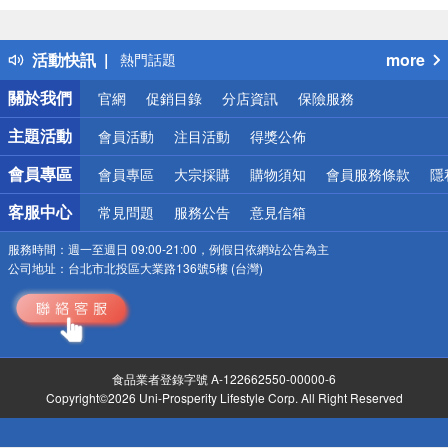
詐騙網頁！請小心！
得獎公告
活動快訊
more
熱門話題
銀行優惠
關於我們
官網
促銷目錄
分店資訊
保險服務
偏遠地區配送
詐騙網頁！請小心！
主題活動
會員活動
注目活動
得獎公佈
會員專區
會員專區
大宗採購
購物須知
會員服務條款
隱
客服中心
常見問題
服務公告
意見信箱
服務時間：
週一至週日 09:00-21:00，例假日依網站公告為主
公司地址：
台北市北投區大業路136號5樓 (台灣)
食品業者登錄字號 A-122662550-00000-6
Copyright©2026 Uni-Prosperity Lifestyle Corp. All Right Reserved