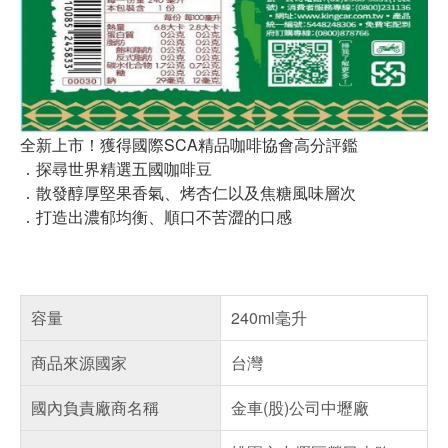
全新上市！獲得國際SCA精品咖啡協會高分評鑑
．探尋世界精選五國咖啡豆
．散發醇厚堅果香氣、烤杏仁以及焦糖風味層次
．打造出濃郁均衡、順口不苦澀的口感
容量
240ml毫升
商品來源國家
台灣
國內負責廠商名稱
金車(股)公司中壢廠