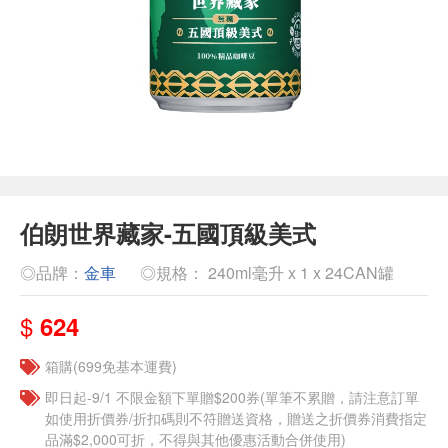
伯朗世界藏家-五國頂級美式
◎品牌：
金車
◎規格： 240ml毫升 x 1 x 24CAN罐
$
624
箱購(699免基本運費)
即日起-9/1 不限金額下單贈$200券(單筆不累贈，請注意訂單
如使用折價券/折扣碼則不符贈送資格，贈送之折價券消費指定
品滿$2,000可折，不得與其他優惠活動合併使用)