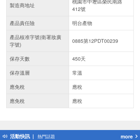
桃園市中壢區榮民南路
製造商地址
412號
產品責任險
明台產物
產品核准字號(衛署妝廣
0885第12PDT00239
字號)
保存天數
450天
保存溫層
常溫
應免稅
應稅
應免稅
應稅
偏遠地區配送
詐騙網頁！請小心！
得獎公告
活動快訊
more
熱門話題