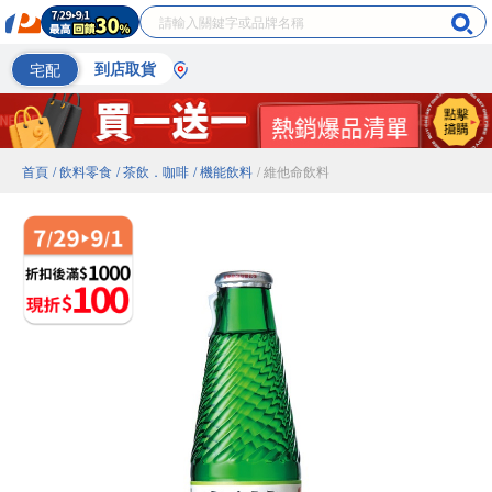
宅配
到店取貨
首頁
/ 飲料零食
/ 茶飲．咖啡
/ 機能飲料
/ 維他命飲料