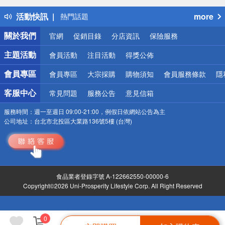
得獎公告
活動快訊
more
熱門話題
銀行優惠
關於我們
官網
促銷目錄
分店資訊
保險服務
偏遠地區配送
詐騙網頁！請小心！
主題活動
會員活動
注目活動
得獎公佈
會員專區
會員專區
大宗採購
購物須知
會員服務條款
隱
客服中心
常見問題
服務公告
意見信箱
服務時間：
週一至週日 09:00-21:00，例假日依網站公告為主
公司地址：
台北市北投區大業路136號5樓 (台灣)
食品業者登錄字號 A-122662550-00000-6
Copyright©2026 Uni-Prosperity Lifestyle Corp. All Right Reserved
0