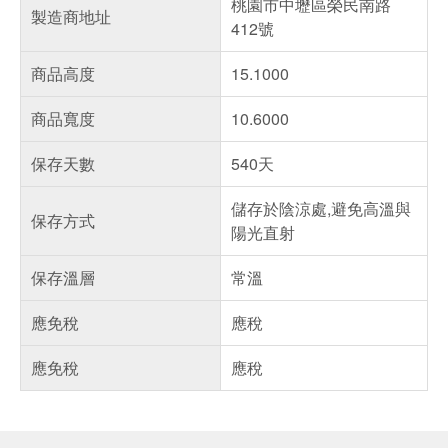
桃園市中壢區榮民南路
製造商地址
412號
商品高度
15.1000
商品寬度
10.6000
保存天數
540天
儲存於陰涼處,避免高溫與
保存方式
陽光直射
保存溫層
常溫
應免稅
應稅
應免稅
應稅
偏遠地區配送
詐騙網頁！請小心！