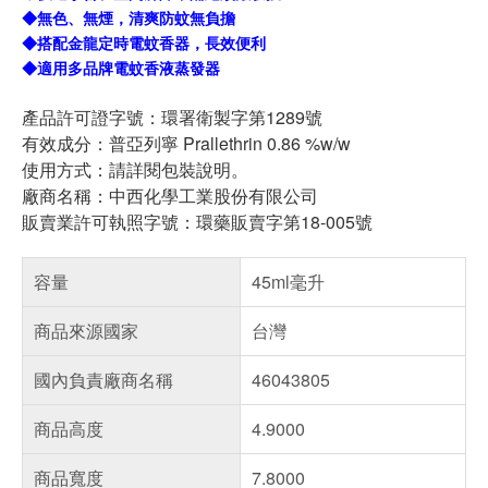
◆無色、無煙，清爽防蚊無負擔
◆搭配金龍定時電蚊香器，長效便利
◆適用多品牌電蚊香液蒸發器
產品許可證字號：環署衛製字第1289號
有效成分：普亞列寧 Prallethrin 0.86 %w/w
使用方式：請詳閱包裝說明。
廠商名稱：中西化學工業股份有限公司
販賣業許可執照字號：環藥販賣字第18-005號
容量
45ml毫升
商品來源國家
台灣
國內負責廠商名稱
46043805
商品高度
4.9000
商品寬度
7.8000