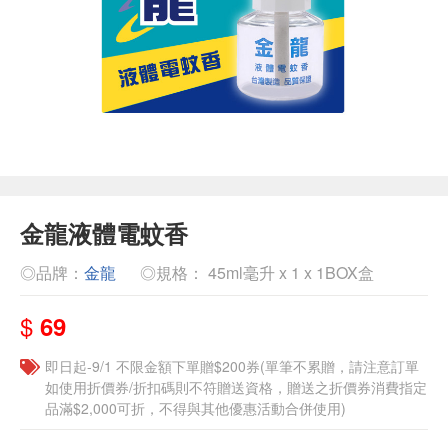
金龍液體電蚊香
◎品牌：
金龍
◎規格： 45ml毫升 x 1 x 1BOX盒
$
69
即日起-9/1 不限金額下單贈$200券(單筆不累贈，請注意訂單
如使用折價券/折扣碼則不符贈送資格，贈送之折價券消費指定
品滿$2,000可折，不得與其他優惠活動合併使用)