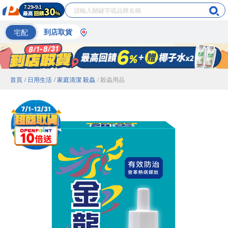
宅配
到店取貨
首頁
/ 日用生活
/ 家庭清潔 殺蟲
/ 殺蟲用品