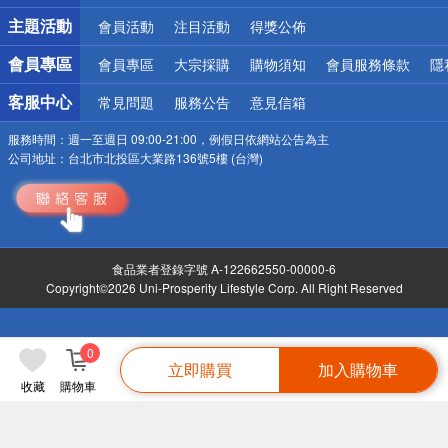
詐騙網頁！請小心！
主題活動
會員活動
注目活動
得獎公佈
會員專區
會員專區
大宗採購
購物須知
會員服務條款
隱
客服中心
常見問題
服務公告
意見信箱
服務時間：
週一至週日 09:00-21:00，例假日依網站公告為主
公司地址：
台北市北投區大業路136號5樓 (台灣)
食品業者登錄字號 A-122662550-00000-6
Copyright©2026 Uni-Prosperity Lifestyle Corp. All Right Reserved
0
立即購買
加入購物車
收藏
購物車