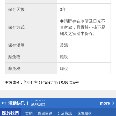
保存天數
3年
◆請貯存在冷暗及日光不
保存方式
直射處，且置於小孩不易
觸及之室溫中保存。
保存溫層
常溫
應免稅
應稅
應免稅
應稅
有效成分：普亞列寧 ( Prallethrin ) 0.86 %w/w
偏遠地區配送
詐騙網頁！請小心！
得獎公告
活動快訊
more
熱門話題
銀行優惠
關於我們
官網
促銷目錄
分店資訊
保險服務
偏遠地區配送