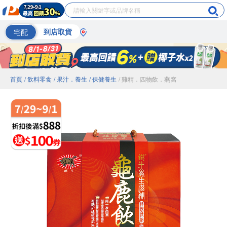
宅配
到店取貨
首頁
/ 飲料零食
/ 果汁．養生
/ 保健養生
/ 雞精．四物飲．燕窩