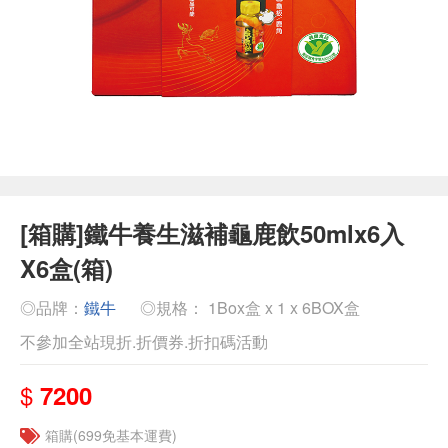
[箱購]鐵牛養生滋補龜鹿飲50mlx6入
X6盒(箱)
◎品牌：
鐵牛
◎規格： 1Box盒 x 1 x 6BOX盒
不參加全站現折.折價券.折扣碼活動
$
7200
箱購(699免基本運費)