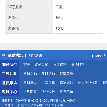
保存溫層
常溫
應免稅
應稅
應免稅
應稅
偏遠地區配送
詐騙網頁！請小心！
得獎公告
活動快訊
more
熱門話題
銀行優惠
關於我們
官網
促銷目錄
分店資訊
保險服務
偏遠地區配送
詐騙網頁！請小心！
主題活動
會員活動
注目活動
得獎公佈
會員專區
會員專區
大宗採購
購物須知
會員服務條款
隱
客服中心
常見問題
服務公告
意見信箱
服務時間：
週一至週日 09:00-21:00，例假日依網站公告為主
公司地址：
台北市北投區大業路136號5樓 (台灣)