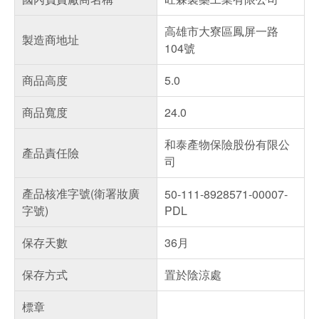
高雄市大寮區鳳屏一路
製造商地址
104號
商品高度
5.0
商品寬度
24.0
和泰產物保險股份有限公
產品責任險
司
產品核准字號(衛署妝廣
50-111-8928571-00007-
字號)
PDL
保存天數
36月
保存方式
置於陰涼處
標章