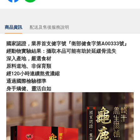
商品資訊
配送及售後服務說明
國家認證，業界首支健字號『衛部健食字第A00333號』
經動物實驗結果：攝取本品可能有助於延緩骨流失
深入產地，嚴選食材
原料道地、非保育類
經120小時連續熬煮濃縮
通過國際檢驗標準
身手矯健、靈活自如