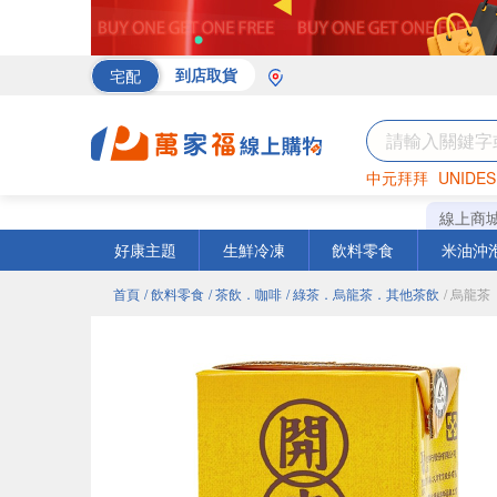
宅配
到店取貨
中元拜拜
UNIDES
海苔
巧克力
罐頭
線上商
好康主題
生鮮冷凍
飲料零食
米油沖
首頁
/ 飲料零食
/ 茶飲．咖啡
/ 綠茶．烏龍茶．其他茶飲
/ 烏龍茶