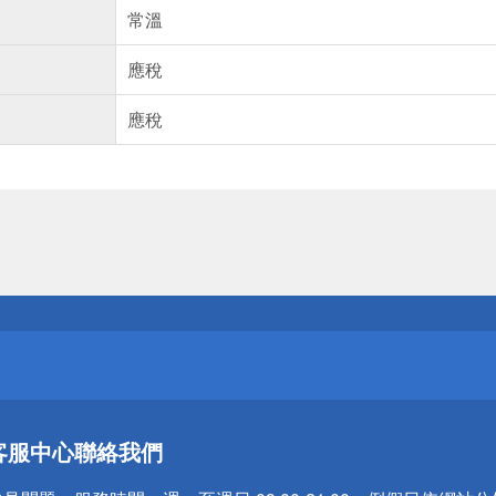
常溫
應稅
應稅
送
請小心！
送
客服中心
聯絡我們
請小心！