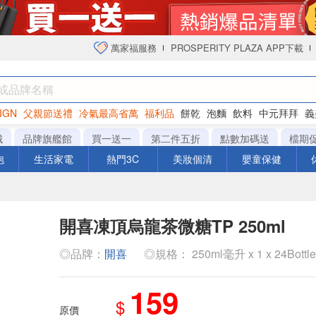
萬家福服務
PROSPERITY PLAZA APP下載
IGN
父親節送禮
冷氣最高省萬
福利品
餅乾
泡麵
飲料
中元拜拜
義
衛生紙
城
品牌旗艦館
買一送一
第二件五折
點數加碼送
檔期
泡
生活家電
熱門3C
美妝個清
嬰童保健
開喜凍頂烏龍茶微糖TP 250ml
◎品牌：
開喜
◎規格： 250ml毫升 x 1 x 24Bottl
159
$
原價