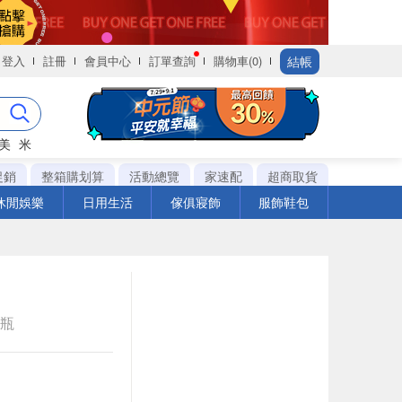
結帳
登入
註冊
會員中心
訂單查詢
購物車(0)
美
米
促銷
整箱購划算
活動總覽
家速配
超商取貨
休閒娛樂
日用生活
傢俱寢飾
服飾鞋包
e瓶