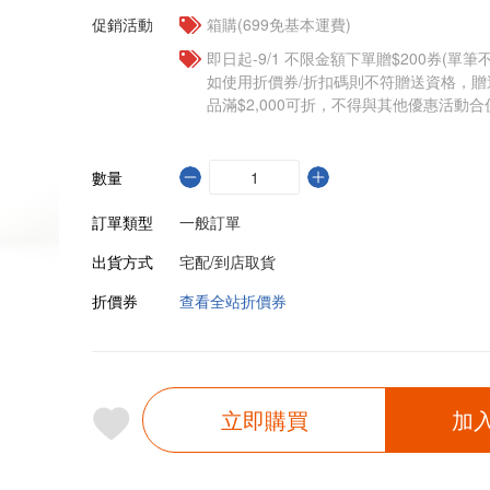
促銷活動
箱購(699免基本運費)
即日起-9/1 不限金額下單贈$200券(單
如使用折價券/折扣碼則不符贈送資格，
品滿$2,000可折，不得與其他優惠活動合
數量
訂單類型
一般訂單
出貨方式
宅配/到店取貨
折價券
查看全站折價券
立即購買
加