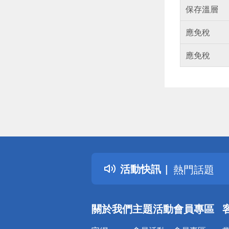
保存溫層
應免稅
應免稅
偏遠地區配
詐騙網頁！
得獎公告
活動快訊
熱門話題
銀行優惠
偏遠地區配
關於我們
主題活動
會員專區
詐騙網頁！