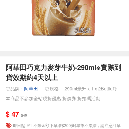
阿華田巧克力麥芽牛奶-290ml※實際到
貨效期約4天以上
◎品牌：
阿華田
◎規格： 290ml毫升 x 1 x 2Bottle瓶
本商品不參加全站現折優惠.折價券.折扣碼活動
$
47
$49
即日起-9/1 不限金額下單贈$200券(單筆不累贈，請注意訂單