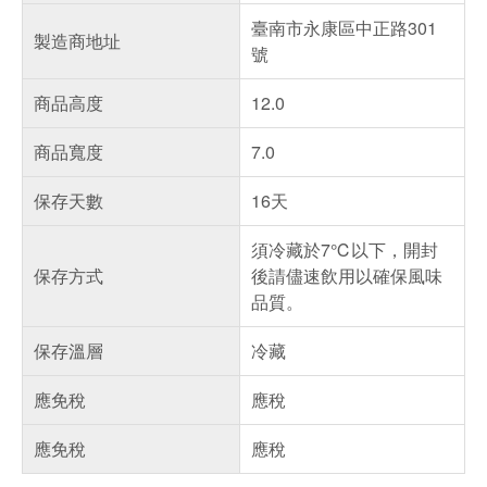
臺南市永康區中正路301
製造商地址
號
商品高度
12.0
商品寬度
7.0
保存天數
16天
須冷藏於7℃以下，開封
保存方式
後請儘速飲用以確保風味
品質。
保存溫層
冷藏
應免稅
應稅
應免稅
應稅