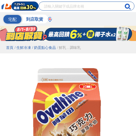
宅配
到店取貨
首頁
/ 生鮮冷凍
/ 奶蛋點心食品
/ 鮮乳．調味乳