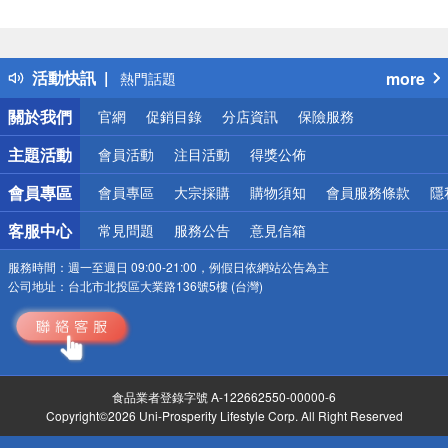
偏遠地區配送
詐騙網頁！請小心！
得獎公告
活動快訊
more
熱門話題
銀行優惠
關於我們
官網
促銷目錄
分店資訊
保險服務
偏遠地區配送
詐騙網頁！請小心！
主題活動
會員活動
注目活動
得獎公佈
會員專區
會員專區
大宗採購
購物須知
會員服務條款
隱
客服中心
常見問題
服務公告
意見信箱
服務時間：
週一至週日 09:00-21:00，例假日依網站公告為主
公司地址：
台北市北投區大業路136號5樓 (台灣)
食品業者登錄字號 A-122662550-00000-6
Copyright©2026 Uni-Prosperity Lifestyle Corp. All Right Reserved