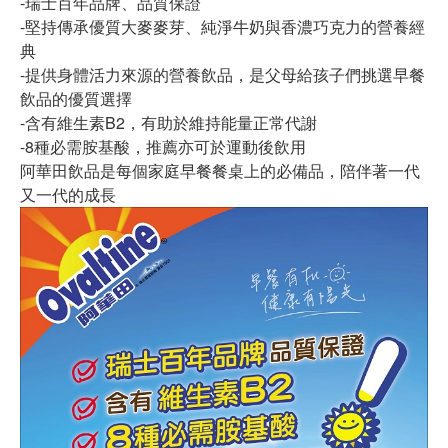
-瑞士百年品牌、品質保證
-堅持傳承優質大麥麥芽、純淨牛奶與香濃巧克力的營養經
典
-提供身體活力來源的營養飲品，是父母給孩子們挑選早餐
飲品的優質選擇
-含有維生素B2，有助於維持能量正常代謝
-8種必需胺基酸，推薦亦可於運動後飲用
阿華田飲品是每個家庭早餐餐桌上的必備品，陪伴著一代
又一代的成長