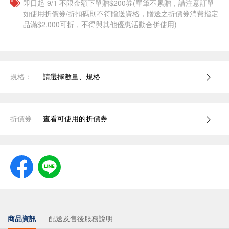
即日起-9/1 不限金額下單贈$200券(單筆不累贈，請注意訂單
如使用折價券/折扣碼則不符贈送資格，贈送之折價券消費指定
品滿$2,000可折，不得與其他優惠活動合併使用)
規格：
請選擇數量、規格
折價券
查看可使用的折價券
商品資訊
配送及售後服務說明