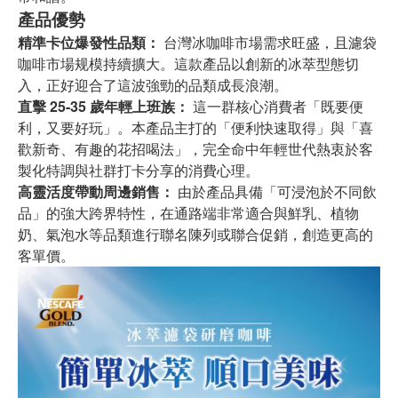
產品優勢
精準卡位爆發性品類：
台灣冰咖啡市場需求旺盛，且濾袋
咖啡市場规模持續擴大。這款產品以創新的冰萃型態切
入，正好迎合了這波強勁的品類成長浪潮。
直擊 25-35 歲年輕上班族：
這一群核心消費者「既要便
利，又要好玩」。本產品主打的「便利快速取得」與「喜
歡新奇、有趣的花招喝法」，完全命中年輕世代熱衷於客
製化特調與社群打卡分享的消費心理。
高靈活度帶動周邊銷售：
由於產品具備「可浸泡於不同飲
品」的強大跨界特性，在通路端非常適合與鮮乳、植物
奶、氣泡水等品類進行聯名陳列或聯合促銷，創造更高的
客單價。