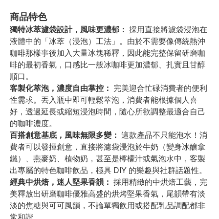
商品特色
獨特冰萃濾袋設計，風味更濃郁：
採用直接將濾袋浸泡在
液體中的「冰萃（浸泡）工法」。由於不需要像傳統熱沖
咖啡那樣事後加入大量冰塊稀釋，因此能完整保留研磨咖
啡的最初香氣，口感比一般冰咖啡更加濃郁、扎實且甘醇
順口。
客製化萃泡，濃度自由掌控：
完美迎合忙碌消費者的便利
性需求。丟入瓶中即可輕鬆萃泡，消費者能根據個人喜
好，透過延長或縮短浸泡時間，隨心所欲調整最適合自己
的咖啡濃度。
百搭創意基底，風味無限多變：
這款產品不只能泡水！消
費者可以發揮創意，直接將濾袋浸泡於牛奶（變身冰釀拿
鐵）、燕麥奶、植物奶，甚至是檸檬汁或氣泡水中，客製
出專屬的特色咖啡飲品，極具 DIY 的樂趣與社群話題性。
經典中烘焙，迷人堅果香韻：
採用精緻的中烘焙工藝，完
美釋放出研磨咖啡優雅高盛的烘烤堅果香氣，尾韻帶有淡
淡的焦糖與可可風韻，不論單獨飲用或搭配乳品調配都非
常和諧。