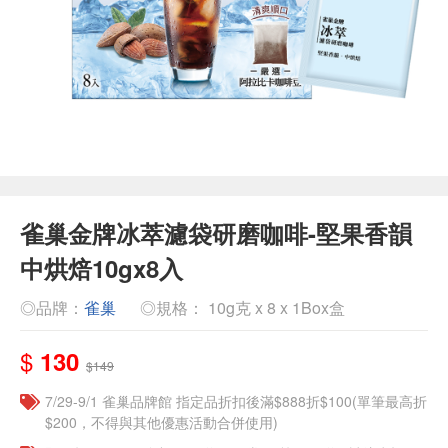
雀巢金牌冰萃濾袋研磨咖啡-堅果香韻
中烘焙10gx8入
◎品牌：
雀巢
◎規格： 10g克 x 8 x 1Box盒
$
130
$149
7/29-9/1 雀巢品牌館 指定品折扣後滿$888折$100(單筆最高折
$200，不得與其他優惠活動合併使用)