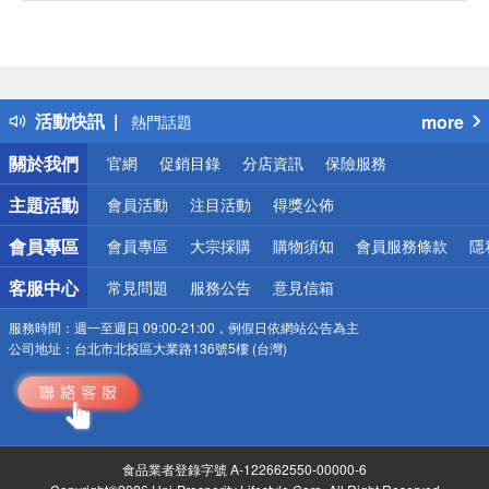
偏遠地區配送
詐騙網頁！請小心！
得獎公告
活動快訊
more
熱門話題
銀行優惠
關於我們
官網
促銷目錄
分店資訊
保險服務
偏遠地區配送
詐騙網頁！請小心！
主題活動
會員活動
注目活動
得獎公佈
會員專區
會員專區
大宗採購
購物須知
會員服務條款
隱
客服中心
常見問題
服務公告
意見信箱
服務時間：
週一至週日 09:00-21:00，例假日依網站公告為主
公司地址：
台北市北投區大業路136號5樓 (台灣)
食品業者登錄字號 A-122662550-00000-6