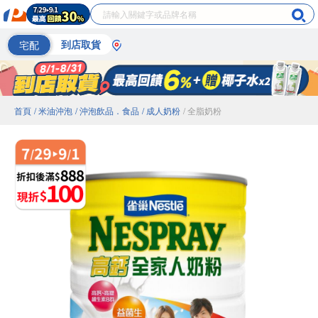
宅配
到店取貨
首頁
/ 米油沖泡
/ 沖泡飲品．食品
/ 成人奶粉
/ 全脂奶粉