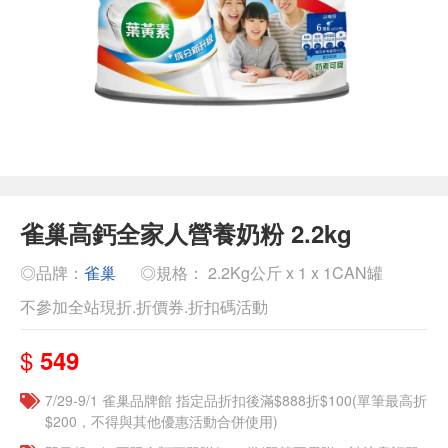
雀巢高鈣全家人營養奶粉 2.2kg
◎品牌：
雀巢
◎規格： 2.2Kg公斤 x 1 x 1CAN罐
不參加全站現折.折價券.折扣碼活動
$
549
7/29-9/1 雀巢品牌館 指定品折扣後滿$888折$100(單筆最高折
$200，不得與其他優惠活動合併使用)