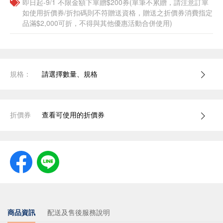
即日起-9/1 不限金額下單贈$200券(單筆不累贈，請注意訂單
如使用折價券/折扣碼則不符贈送資格，贈送之折價券消費指定
品滿$2,000可折，不得與其他優惠活動合併使用)
規格：
請選擇數量、規格
折價券
查看可使用的折價券
商品資訊
配送及售後服務說明