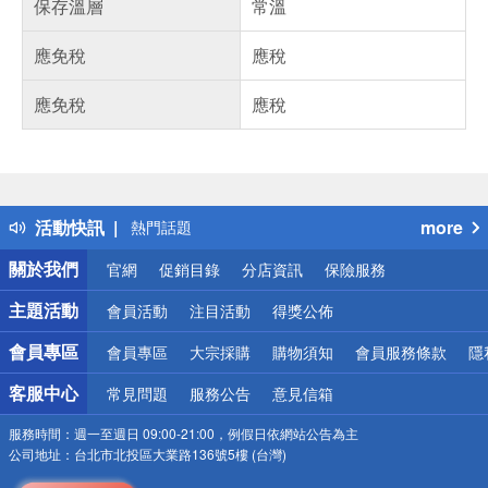
保存溫層
常溫
應免稅
應稅
應免稅
應稅
偏遠地區配送
詐騙網頁！請小心！
得獎公告
活動快訊
more
熱門話題
銀行優惠
關於我們
官網
促銷目錄
分店資訊
保險服務
偏遠地區配送
詐騙網頁！請小心！
主題活動
會員活動
注目活動
得獎公佈
會員專區
會員專區
大宗採購
購物須知
會員服務條款
隱
客服中心
常見問題
服務公告
意見信箱
服務時間：
週一至週日 09:00-21:00，例假日依網站公告為主
公司地址：
台北市北投區大業路136號5樓 (台灣)