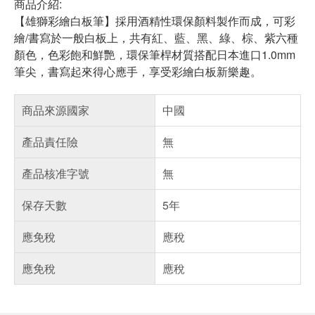
商品介紹:
【雄獅彩繪白板筆】採用酒精性環保顏料製作而成，可彩
繪/書寫於一般白板上，共有紅、藍、黑、綠、棕、紫六種
顏色，色彩飽和鮮艷，環保筆桿材質搭配日本進口1.0mm
筆尖，書寫起來得心應手，享受彩繪白板新樂趣。
商品來源國家
中國
產品責任險
無
產品核准字號
無
保存天數
5年
應免稅
應稅
應免稅
應稅
偏遠地區配送