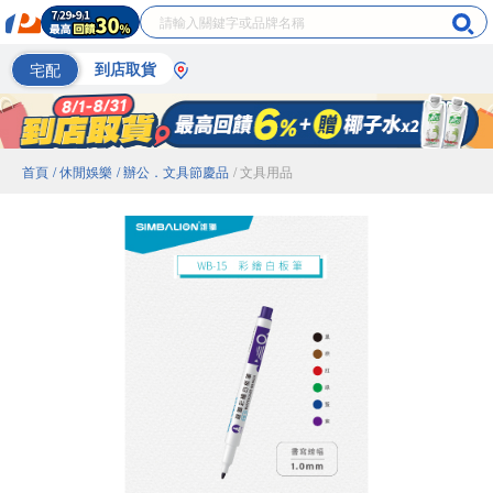
宅配
到店取貨
首頁
/ 休閒娛樂
/ 辦公．文具節慶品
/ 文具用品