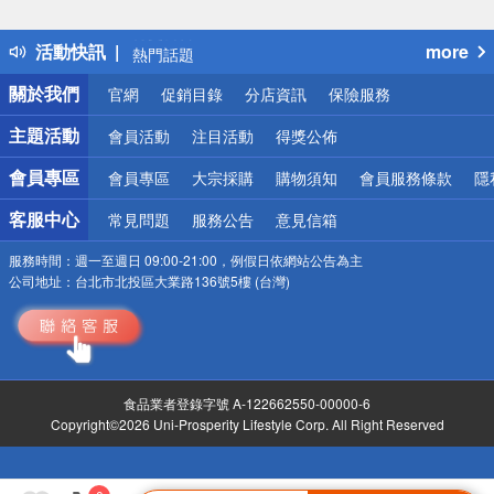
詐騙網頁！請小心！
得獎公告
活動快訊
more
熱門話題
銀行優惠
關於我們
官網
促銷目錄
分店資訊
保險服務
偏遠地區配送
詐騙網頁！請小心！
主題活動
會員活動
注目活動
得獎公佈
會員專區
會員專區
大宗採購
購物須知
會員服務條款
隱
客服中心
常見問題
服務公告
意見信箱
服務時間：
週一至週日 09:00-21:00，例假日依網站公告為主
公司地址：
台北市北投區大業路136號5樓 (台灣)
食品業者登錄字號 A-122662550-00000-6
Copyright©2026 Uni-Prosperity Lifestyle Corp. All Right Reserved