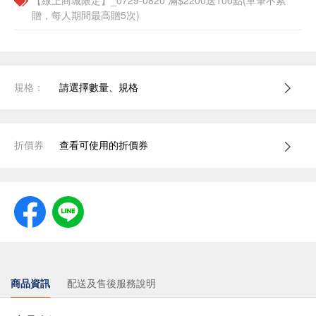
【線上商城限定】_0729-0820 滿$2200送100點(單筆不累
贈，每人期間最高贈5次)
規格：
請選擇數量、規格
折價券
查看可使用的折價券
商品資訊
配送及售後服務說明