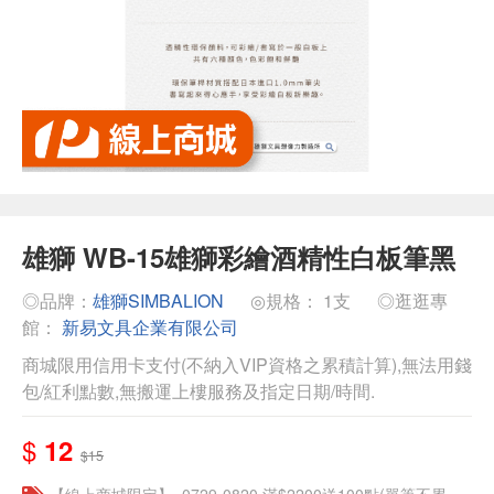
雄獅 WB-15雄獅彩繪酒精性白板筆黑
◎品牌：
雄獅SIMBALION
◎規格： 1支
◎逛逛專
館：
新易文具企業有限公司
商城限用信用卡支付(不納入VIP資格之累積計算),無法用錢
包/紅利點數,無搬運上樓服務及指定日期/時間.
$
12
$15