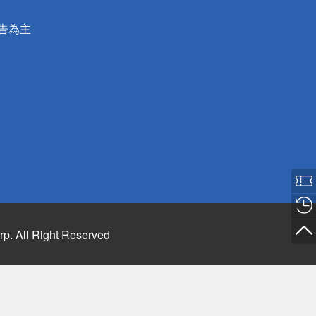
公告為主
rp. All Right Reserved