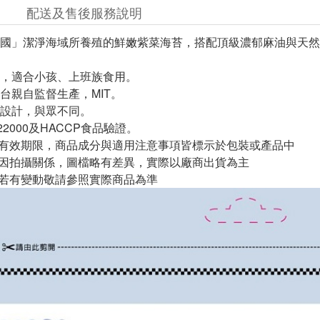
配送及售後服務說明
國」潔淨海域所養殖的鮮嫩紫菜海苔，搭配頂級濃郁麻油與天然
，適合小孩、上班族食用。
台親自監督生產，MIT。
設計，與眾不同。
22000及HACCP食品驗證。
與有效期限，商品成分與適用注意事項皆標示於包裝或產品中
頁因拍攝關係，圖檔略有差異，實際以廠商出貨為主
案若有變動敬請參照實際商品為準