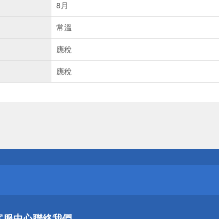
8月
常溫
應稅
應稅
送
請小心！
送
客服中心
聯絡我們