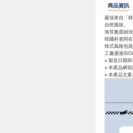
商品資訊
嚴採來自「韓
自然風味。
海苔脆度絕佳
韓國朴老闆在
韓式風格包裝
工廠通過ISO
※ 製造日期
※ 本產品網
※ 本產品文