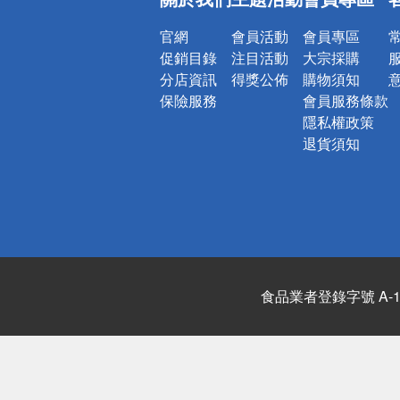
詐騙網頁！
官網
會員活動
會員專區
促銷目錄
注目活動
大宗採購
分店資訊
得獎公佈
購物須知
保險服務
會員服務條款
隱私權政策
退貨須知
食品業者登錄字號 A-122