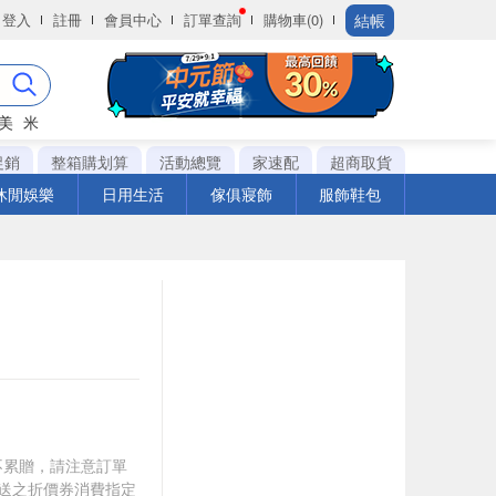
結帳
登入
註冊
會員中心
訂單查詢
購物車(0)
美
米
促銷
整箱購划算
活動總覽
家速配
超商取貨
休閒娛樂
日用生活
傢俱寢飾
服飾鞋包
筆不累贈，請注意訂單
贈送之折價券消費指定