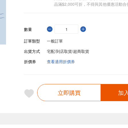
品滿$2,000可折，不得與其他優惠活動合
數量
訂單類型
一般訂單
出貨方式
宅配/到店取貨/超商取貨
折價券
查看適用折價券
立即購買
加