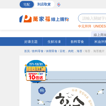
宅配
到店取貨
中元拜拜
UNIDES
巧克力
罐頭
海苔
線上商
好康主題
生鮮冷凍
飲料零食
米油沖
首頁
/ 飲料零食
/ 休閒零食
/ 豆乾．肉乾．海苔
/ 海苔．海苔脆片