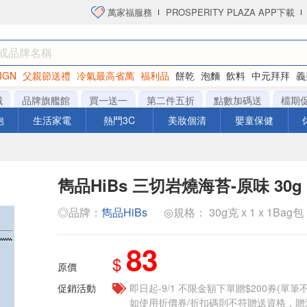
萬家福服務
PROSPERITY PLAZA APP下載
IGN
父親節送禮
冷氣最高省萬
福利品
餅乾
泡麵
飲料
中元拜拜
義
洋芋片
城
品牌旗艦館
買一送一
第二件五折
點數加碼送
檔期
泡
生活家電
熱門3C
美妝個清
嬰童保健
雋品HiBs 三切岩燒海苔-原味 30g
◎品牌：
雋品HiBs
◎規格： 30g克 x 1 x 1Bag包
83
$
原價
促銷活動
即日起-9/1 不限金額下單贈$200券(單
如使用折價券/折扣碼則不符贈送資格，