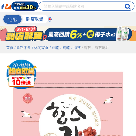
宅配
到店取貨
首頁
/ 飲料零食
/ 休閒零食
/ 豆乾．肉乾．海苔
/ 海苔．海苔脆片