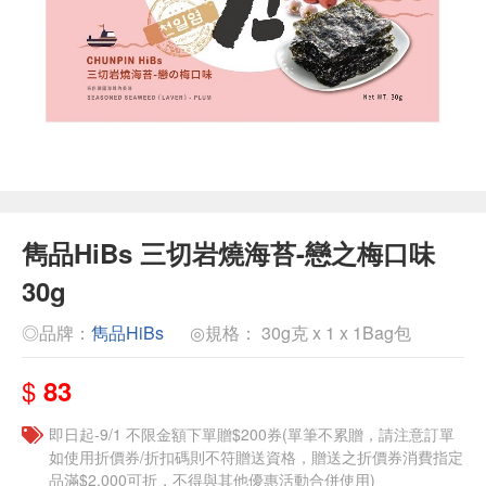
雋品HiBs 三切岩燒海苔-戀之梅口味
30g
◎品牌：
雋品HiBs
◎規格： 30g克 x 1 x 1Bag包
$
83
即日起-9/1 不限金額下單贈$200券(單筆不累贈，請注意訂單
如使用折價券/折扣碼則不符贈送資格，贈送之折價券消費指定
品滿$2,000可折，不得與其他優惠活動合併使用)