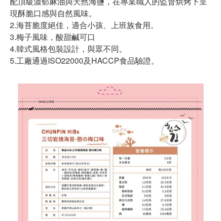
配頂級濃郁麻油與天然海鹽，在專業職人的監督烘烤下呈
現酥脆口感與自然風味。
2.海苔脆度絕佳，適合小孩、上班族食用。
3.梅子風味，酸甜鹹可口
4.韓式風格包裝設計，與眾不同。
5.工廠通過ISO22000及HACCP食品驗證。