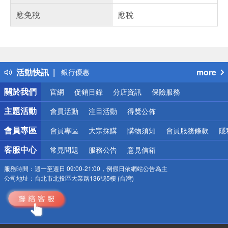
應免稅
應稅
偏遠地區配送
詐騙網頁！請小心！
得獎公告
熱門話題
活動快訊
more
銀行優惠
偏遠地區配送
關於我們
官網
促銷目錄
分店資訊
保險服務
詐騙網頁！請小心！
主題活動
會員活動
注目活動
得獎公佈
會員專區
會員專區
大宗採購
購物須知
會員服務條款
隱
客服中心
常見問題
服務公告
意見信箱
服務時間：
週一至週日 09:00-21:00，例假日依網站公告為主
公司地址：
台北市北投區大業路136號5樓 (台灣)