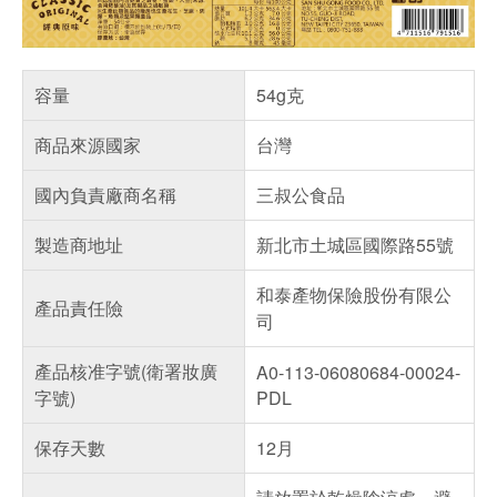
容量
54g克
商品來源國家
台灣
國內負責廠商名稱
三叔公食品
製造商地址
新北市土城區國際路55號
和泰產物保險股份有限公
產品責任險
司
產品核准字號(衛署妝廣
A0-113-06080684-00024-
字號)
PDL
保存天數
12月