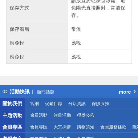
請放置於乾燥陰涼處，避
保存方式
免陽光直接照射，常溫保
存。
保存溫層
常溫
應免稅
應稅
應免稅
應稅
偏遠地區配送
詐騙網頁！請小心！
得獎公告
活動快訊
more
熱門話題
銀行優惠
關於我們
官網
促銷目錄
分店資訊
保險服務
偏遠地區配送
詐騙網頁！請小心！
主題活動
會員活動
注目活動
得獎公佈
會員專區
會員專區
大宗採購
購物須知
會員服務條款
隱