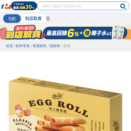
宅配
到店取貨
首頁
/ 飲料零食
/ 精選餅乾
/ 甜餅乾
/ 蛋捲