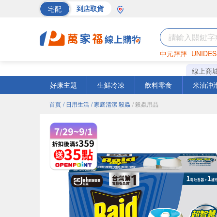
宅配
到店取貨
中元拜拜
UNIDES
巧克力
罐頭
海苔
線上商
好康主題
生鮮冷凍
飲料零食
米油沖
首頁
/ 日用生活
/ 家庭清潔 殺蟲
/ 殺蟲用品