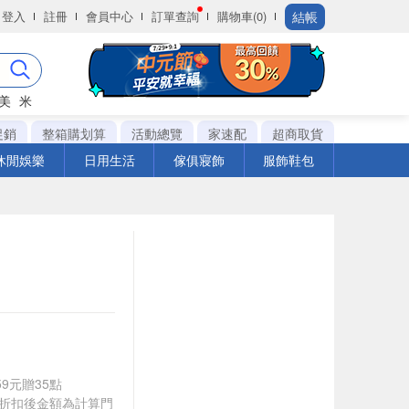
結帳
登入
註冊
會員中心
訂單查詢
購物車(0)
美
米
促銷
整箱購划算
活動總覽
家速配
超商取貨
休閒娛樂
日用生活
傢俱寢飾
服飾鞋包
59元贈35點
皆以折扣後金額為計算門