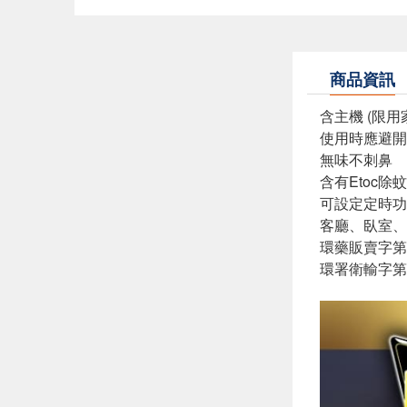
商品資訊
含主機 (限用
使用時應避開
無味不刺鼻
含有Etoc
可設定定時功
客廳、臥室、
環藥販賣字第6
環署衛輸字第0