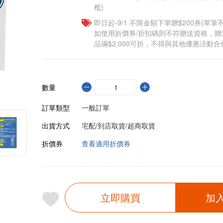
檻)
即日起-9/1 不限金額下單贈$200券(單
如使用折價券/折扣碼則不符贈送資格，
品滿$2,000可折，不得與其他優惠活動合
數量
訂單類型
一般訂單
出貨方式
宅配/到店取貨/超商取貨
折價券
查看適用折價券
立即購買
加