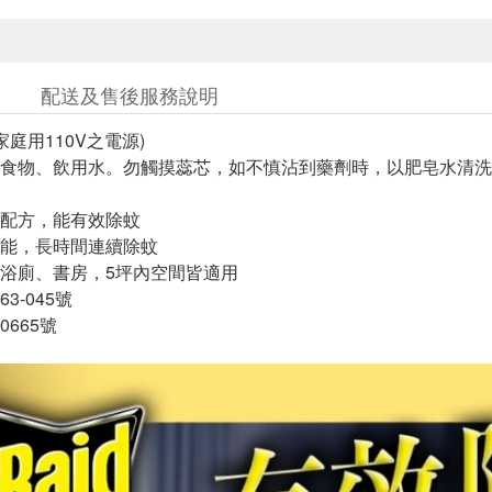
配送及售後服務說明
家庭用110V之電源)
食物、飲用水。勿觸摸蕊芯，如不慎沾到藥劑時，以肥皂水清洗
除蚊配方，能有效除蚊
能，長時間連續除蚊
浴廁、書房，5坪內空間皆適用
3-045號
665號