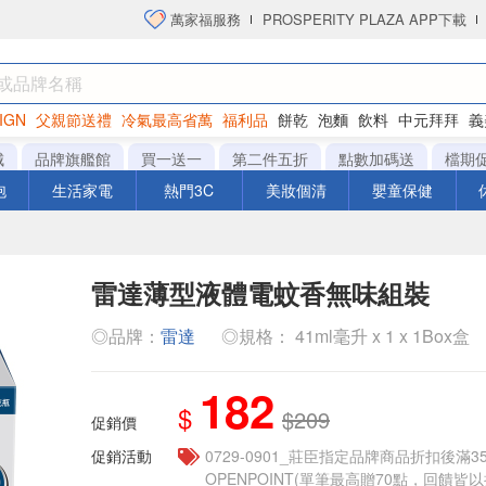
萬家福服務
PROSPERITY PLAZA APP下載
IGN
父親節送禮
冷氣最高省萬
福利品
餅乾
泡麵
飲料
中元拜拜
義
洋芋片
城
品牌旗艦館
買一送一
第二件五折
點數加碼送
檔期
泡
生活家電
熱門3C
美妝個清
嬰童保健
雷達薄型液體電蚊香無味組裝
◎品牌：
雷達
◎規格： 41ml毫升 x 1 x 1Box盒
182
$
$209
促銷價
促銷活動
0729-0901_莊臣指定品牌商品折扣後滿3
OPENPOINT(單筆最高贈70點，回饋