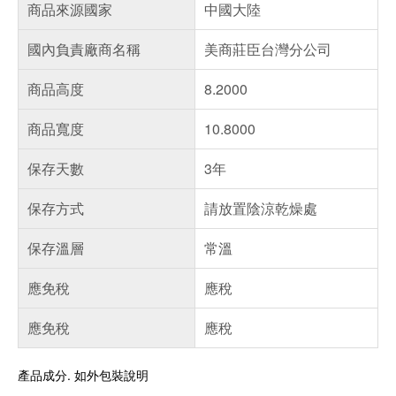
商品來源國家
中國大陸
國內負責廠商名稱
美商莊臣台灣分公司
商品高度
8.2000
商品寬度
10.8000
保存天數
3年
保存方式
請放置陰涼乾燥處
保存溫層
常溫
應免稅
應稅
應免稅
應稅
產品成分. 如外包裝說明
偏遠地區配送