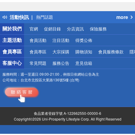
詐騙網頁！請小心！
得獎公告
活動快訊
more
熱門話題
銀行優惠
關於我們
官網
促銷目錄
分店資訊
保險服務
偏遠地區配送
詐騙網頁！請小心！
主題活動
會員活動
注目活動
得獎公佈
會員專區
會員專區
大宗採購
購物須知
會員服務條款
隱
客服中心
常見問題
服務公告
意見信箱
服務時間：
週一至週日 09:00-21:00，例假日依網站公告為主
公司地址：
台北市北投區大業路136號5樓 (台灣)
食品業者登錄字號 A-122662550-00000-6
Copyright©2026 Uni-Prosperity Lifestyle Corp. All Right Reserved