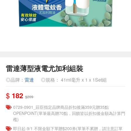
雷達薄型液電尤加利組裝
◎品牌：
雷達
◎規格： 41ml毫升 x 1 x 1Set組
$
182
$209
0729-0901_莊臣指定品牌商品折扣後滿359元贈35點
OPENPOINT(單筆最高贈70點，回饋皆以折扣後金額為計算門
檻)
即日起-9/1 不限金額下單贈$200券(單筆不累贈，請注意訂單