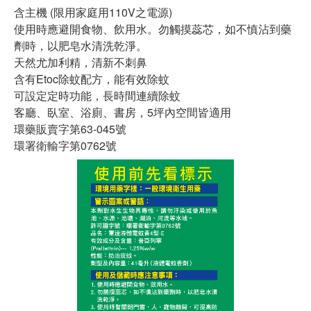
含主機 (限用家庭用110V之電源)
使用時應避開食物、飲用水。勿觸摸蕊芯，如不慎沾到藥
劑時，以肥皂水清洗乾淨。
天然尤加利精，清新不刺鼻
含有Etoc除蚊配方，能有效除蚊
可設定定時功能，長時間連續除蚊
客廳、臥室、浴廁、書房，5坪內空間皆適用
環藥販賣字第63-045號
環署衛輸字第0762號