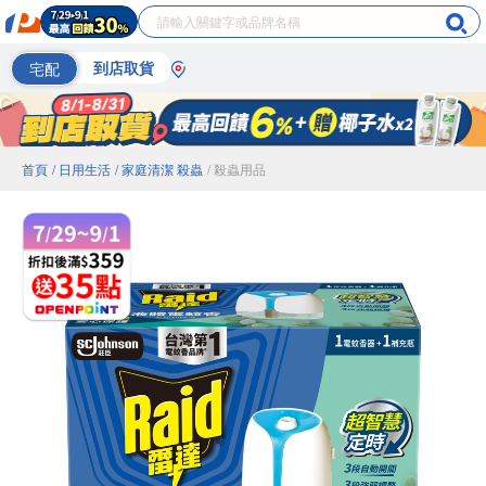
宅配
到店取貨
首頁
/ 日用生活
/ 家庭清潔 殺蟲
/ 殺蟲用品