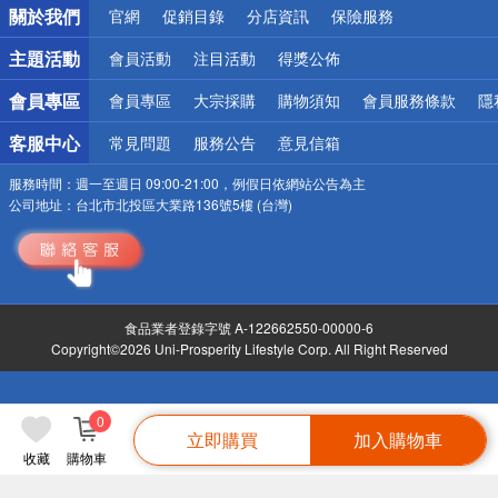
關於我們
官網
促銷目錄
分店資訊
保險服務
詐騙網頁！請小心！
主題活動
會員活動
注目活動
得獎公佈
會員專區
會員專區
大宗採購
購物須知
會員服務條款
隱
客服中心
常見問題
服務公告
意見信箱
服務時間：
週一至週日 09:00-21:00，例假日依網站公告為主
公司地址：
台北市北投區大業路136號5樓 (台灣)
食品業者登錄字號 A-122662550-00000-6
Copyright©2026 Uni-Prosperity Lifestyle Corp. All Right Reserved
0
立即購買
加入購物車
收藏
購物車