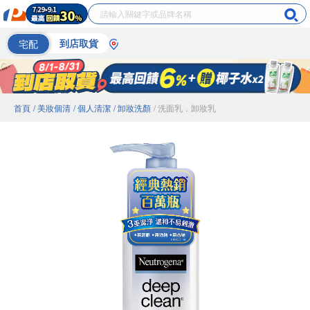
宅配
到店取貨
首頁
/ 美妝個清
/ 個人清潔
/ 卸妝洗顏
/ 洗面乳．卸妝乳