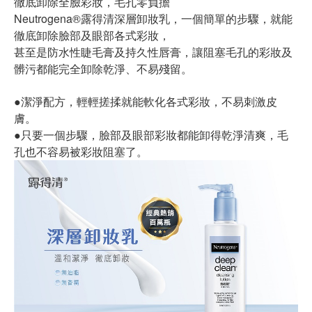
徹底卸除全臉彩妝，毛孔零負擔
Neutrogena®露得清深層卸妝乳，一個簡單的步驟，就能
徹底卸除臉部及眼部各式彩妝，
甚至是防水性睫毛膏及持久性唇膏，讓阻塞毛孔的彩妝及
髒污都能完全卸除乾淨、不易殘留。
●潔淨配方，輕輕搓揉就能軟化各式彩妝，不易刺激皮
膚。
●只要一個步驟，臉部及眼部彩妝都能卸得乾淨清爽，毛
孔也不容易被彩妝阻塞了。