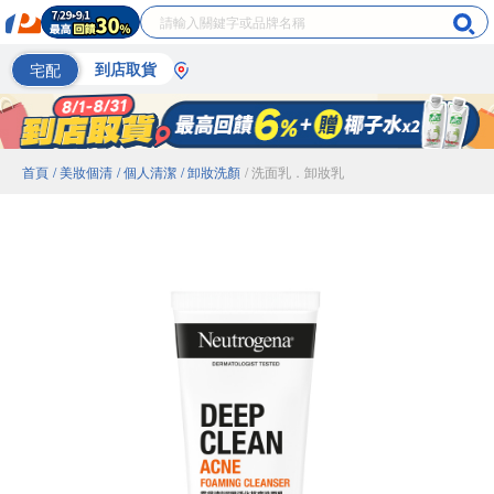
宅配
到店取貨
首頁
/ 美妝個清
/ 個人清潔
/ 卸妝洗顏
/ 洗面乳．卸妝乳