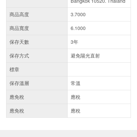
Bangkok 10520. Thaland
商品高度
3.7000
商品寬度
6.1000
保存天數
3年
保存方式
避免陽光直射
標章
保存溫層
常溫
應免稅
應稅
應免稅
應稅
偏遠地區配送
詐騙網頁！請小心！