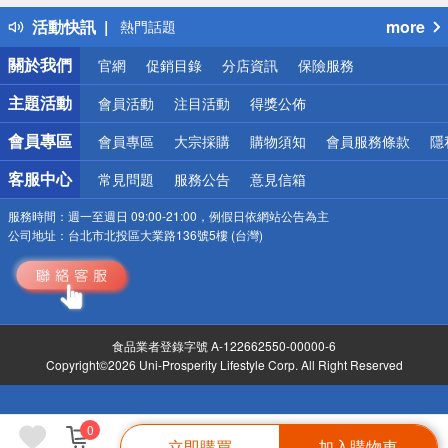
得獎公告
活動快訊
more
熱門話題
銀行優惠
關於我們
官網
促銷目錄
分店資訊
保險服務
偏遠地區配送
詐騙網頁！請小心！
主題活動
會員活動
注目活動
得獎公佈
會員專區
會員專區
大宗採購
購物須知
會員服務條款
隱
客服中心
常見問題
服務公告
意見信箱
服務時間：
週一至週日 09:00-21:00，例假日依網站公告為主
公司地址：
台北市北投區大業路136號5樓 (台灣)
食品業者登錄字號 A-122662550-00000-6
Copyright©2026 Uni-Prosperity Lifestyle Corp. All Right Reserved
0
立即購買
加入購物車