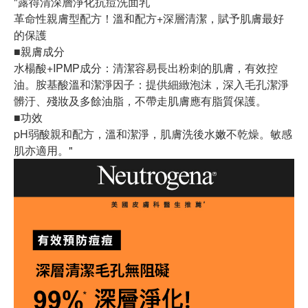
"露得清深層淨化抗痘洗面乳
革命性親膚型配方！溫和配方+深層清潔，賦予肌膚最好
的保護
■親膚成分
水楊酸+IPMP成分：清潔容易長出粉刺的肌膚，有效控
油。胺基酸溫和潔淨因子：提供細緻泡沫，深入毛孔潔淨
髒汙、殘妝及多餘油脂，不帶走肌膚應有脂質保護。
■功效
pH弱酸親和配方，溫和潔淨，肌膚洗後水嫩不乾燥。敏感
肌亦適用。"