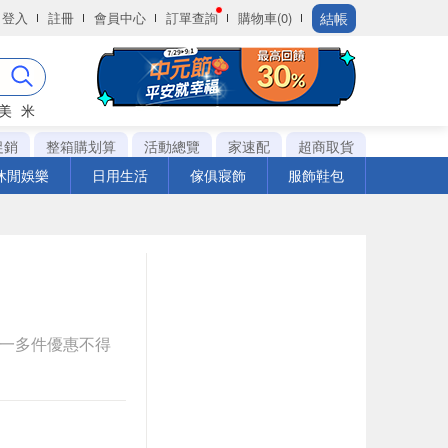
結帳
登入
註冊
會員中心
訂單查詢
購物車(0)
美
米
促銷
整箱購划算
活動總覽
家速配
超商取貨
休閒娛樂
日用生活
傢俱寢飾
服飾鞋包
送一多件優惠不得