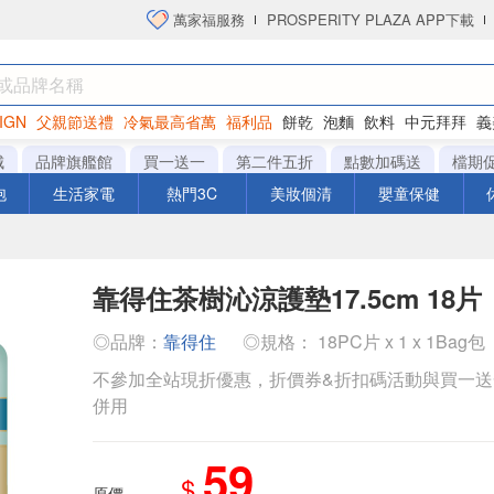
萬家福服務
PROSPERITY PLAZA APP下載
IGN
父親節送禮
冷氣最高省萬
福利品
餅乾
泡麵
飲料
中元拜拜
義
洋芋片
城
品牌旗艦館
買一送一
第二件五折
點數加碼送
檔期
泡
生活家電
熱門3C
美妝個清
嬰童保健
靠得住茶樹沁涼護墊17.5cm 18片
◎品牌：
靠得住
◎規格： 18PC片 x 1 x 1Bag包
不參加全站現折優惠，折價券&折扣碼活動與買一
併用
59
$
原價