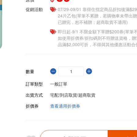
促銷活動
07/29-09/01 靠得住指定商品折扣後滿$
24片乙包(單筆不累贈，若購物車未帶出
已贈完，恕不補贈；超商取貨不適用)
即日起-9/1 不限金額下單贈$200券(單
如使用折價券/折扣碼則不符贈送資格，
品滿$2,000可折，不得與其他優惠活動合
數量
訂單類型
一般訂單
出貨方式
宅配/到店取貨/超商取貨
折價券
查看適用折價券