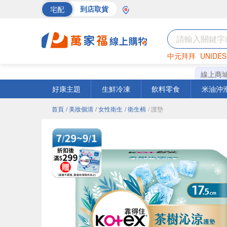
宅配
到店取貨
中元拜拜
UNIDES
巧克力
罐頭
海苔
線上商
好康主題
生鮮冷凍
飲料零食
米油沖
首頁
/ 美妝個清
/ 女性衛生
/ 衛生棉
/ 護墊