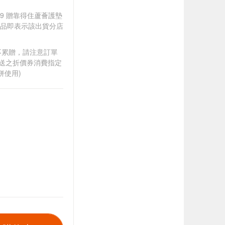
299 贈靠得住蘆薈護墊
贈品即表示該出貨分店
筆不累贈，請注意訂單
贈送之折價券消費指定
併使用)