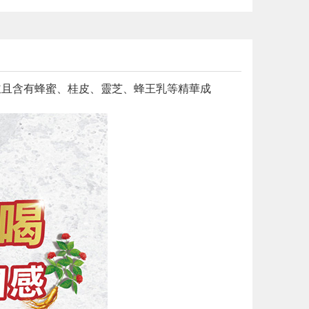
並且含有蜂蜜、桂皮、靈芝、蜂王乳等精華成