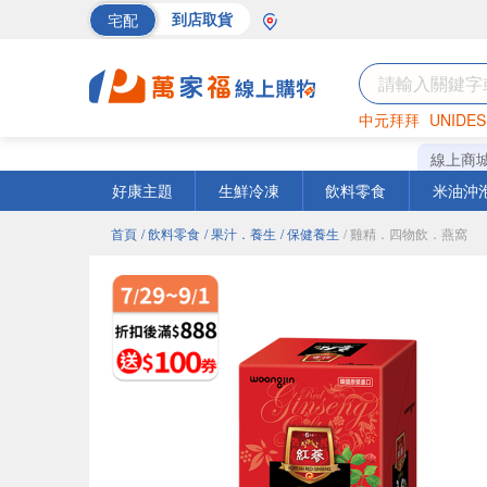
宅配
到店取貨
中元拜拜
UNIDES
巧克力
罐頭
海苔
線上商
好康主題
生鮮冷凍
飲料零食
米油沖
首頁
/ 飲料零食
/ 果汁．養生
/ 保健養生
/ 雞精．四物飲．燕窩