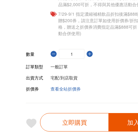
品滿$2,000可折，不得與其他優惠活動合
7/29-9/1 指定濃縮補精飲品​折扣後滿$88
贈$200券，請注意訂單如使用折價券/折
格，贈送之折價券消費指定品滿$888可
動合併使用)
數量
訂單類型
一般訂單
出貨方式
宅配/到店取貨
折價券
查看全站折價券
立即購買
加