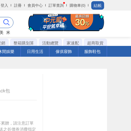
結帳
登入
註冊
會員中心
訂單查詢
購物車(0)
美
米
促銷
整箱購划算
活動總覽
家速配
超商取貨
休閒娛樂
日用生活
傢俱寢飾
服飾鞋包
ack包
筆不累贈，請注意訂單
贈送之折價券消費指定