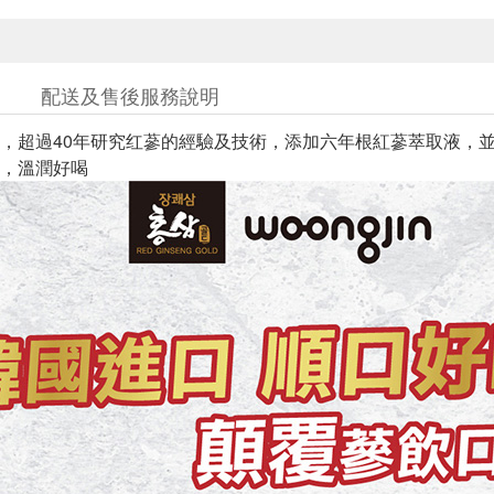
配送及售後服務說明
，超過40年研究红蔘的經驗及技術，添加六年根紅蔘萃取液，
，溫潤好喝