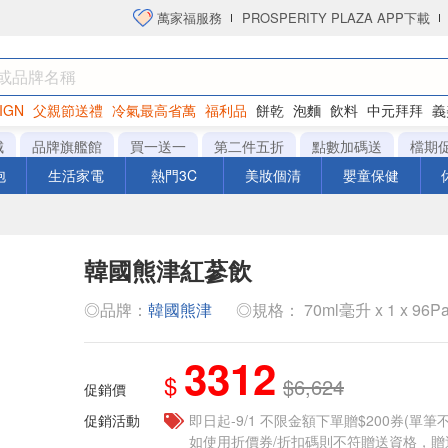
萬家福服務
PROSPERITY PLAZA APP下載
IGN
父親節送禮
冷氣最高省萬
福利品
餅乾
泡麵
飲料
中元拜拜
義
洋芋片
城
品牌旗艦館
買一送一
第二件五折
點數加碼送
檔期
泡
生活家電
熱門3C
美妝個清
嬰童保健
韓國熊津紅蔘飲
◎品牌：
韓國熊津
◎規格： 70ml毫升 x 1 x 96P
3312
$
$6,624
促銷價
促銷活動
即日起-9/1 不限金額下單贈$200券(單
如使用折價券/折扣碼則不符贈送資格，