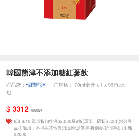
韓國熊津不添加糖紅蔘飲
◎品牌：
韓國熊津
◎規格： 70ml毫升 x 1 x 96Pack
包
$
3312
$6,624
8/8-8/10 單筆折扣後滿$2,000享9折(單筆上限折$500)(部分商
品不適用，不得與其他促銷活動/加價購/折價券/折扣碼併用)離
$2000