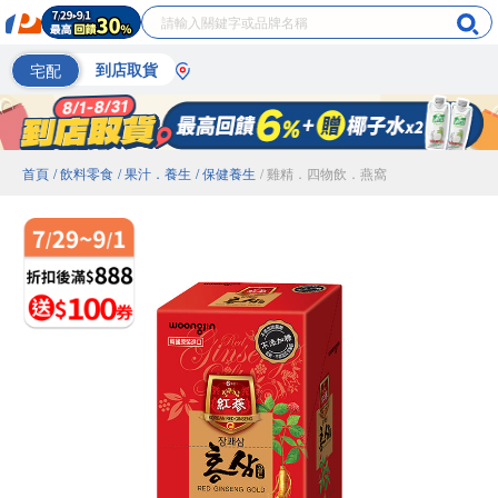
宅配
到店取貨
首頁
/ 飲料零食
/ 果汁．養生
/ 保健養生
/ 雞精．四物飲．燕窩