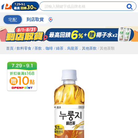
宅配
到店取貨
首頁
/ 飲料零食
/ 茶飲．咖啡
/ 綠茶．烏龍茶．其他茶飲
/ 其他茶類