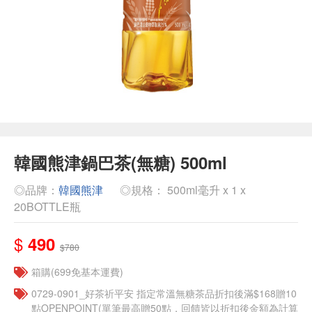
韓國熊津鍋巴茶(無糖) 500ml
◎品牌：
韓國熊津
◎規格： 500ml毫升 x 1 x
20BOTTLE瓶
$
490
$780
箱購(699免基本運費)
​​0729-0901_好茶祈平安 指定常溫無糖茶品折扣後滿$168贈10
點OPENPOINT(單筆最高贈50點，回饋皆以折扣後金額為計算