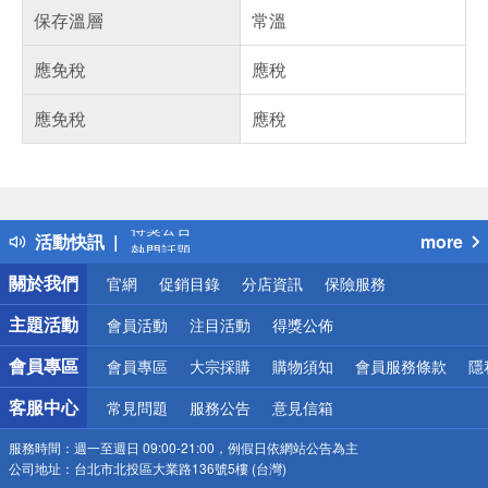
保存溫層
常溫
應免稅
應稅
應免稅
應稅
偏遠地區配送
詐騙網頁！請小心！
得獎公告
活動快訊
more
熱門話題
銀行優惠
關於我們
官網
促銷目錄
分店資訊
保險服務
偏遠地區配送
詐騙網頁！請小心！
主題活動
會員活動
注目活動
得獎公佈
會員專區
會員專區
大宗採購
購物須知
會員服務條款
隱
客服中心
常見問題
服務公告
意見信箱
服務時間：
週一至週日 09:00-21:00，例假日依網站公告為主
公司地址：
台北市北投區大業路136號5樓 (台灣)