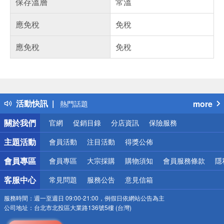
保存溫層
常溫
應免稅
免稅
應免稅
免稅
偏遠地區配送
詐騙網頁！請小心！
得獎公告
活動快訊
more
熱門話題
銀行優惠
關於我們
官網
促銷目錄
分店資訊
保險服務
偏遠地區配送
詐騙網頁！請小心！
主題活動
會員活動
注目活動
得獎公佈
會員專區
會員專區
大宗採購
購物須知
會員服務條款
隱
客服中心
常見問題
服務公告
意見信箱
服務時間：
週一至週日 09:00-21:00，例假日依網站公告為主
公司地址：
台北市北投區大業路136號5樓 (台灣)