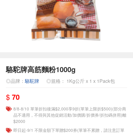
駱駝牌高筋麵粉1000g
◎品牌：
駱駝牌
◎規格： 1Kg公斤 x 1 x 1Pack包
$
70
8/8-8/10 單筆折扣後滿$2,000享9折(單筆上限折$500)(部分商
品不適用，不得與其他促銷活動/加價購/折價券/折扣碼併用)離
$2000
即日起-9/1 不限金額下單贈$200券(單筆不累贈，請注意訂單