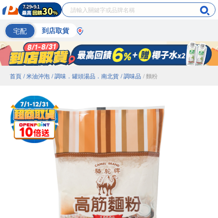
宅配
到店取貨
首頁
/ 米油沖泡
/ 調味．罐頭湯品．南北貨
/ 調味品
/ 麵粉