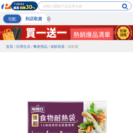
宅配
到店取貨
首頁
/ 日用生活
/ 餐廚用品
/ 保鮮容器
/ 保鮮膜