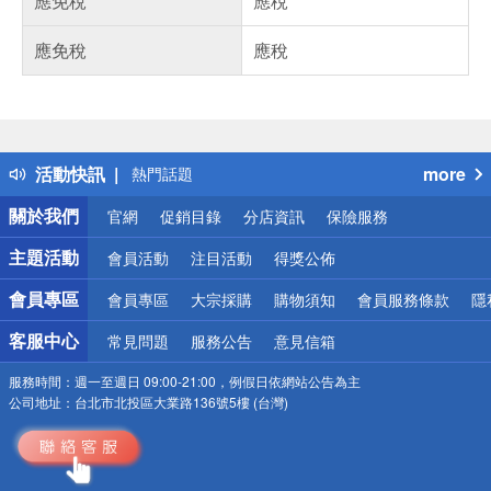
應免稅
應稅
應免稅
應稅
偏遠地區配送
詐騙網頁！請小心！
得獎公告
活動快訊
more
熱門話題
銀行優惠
關於我們
官網
促銷目錄
分店資訊
保險服務
偏遠地區配送
詐騙網頁！請小心！
主題活動
會員活動
注目活動
得獎公佈
會員專區
會員專區
大宗採購
購物須知
會員服務條款
隱
客服中心
常見問題
服務公告
意見信箱
服務時間：
週一至週日 09:00-21:00，例假日依網站公告為主
公司地址：
台北市北投區大業路136號5樓 (台灣)