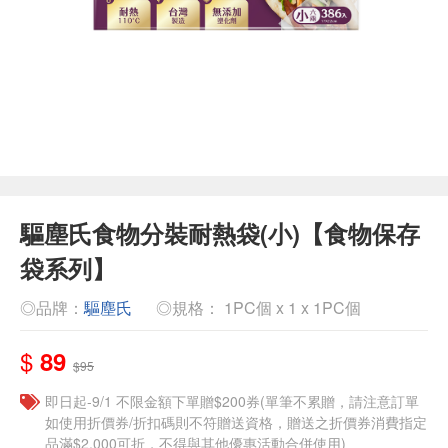
驅塵氏食物分裝耐熱袋(小)【食物保存
袋系列】
◎品牌：
驅塵氏
◎規格： 1PC個 x 1 x 1PC個
$
89
$95
即日起-9/1 不限金額下單贈$200券(單筆不累贈，請注意訂單
如使用折價券/折扣碼則不符贈送資格，贈送之折價券消費指定
品滿$2,000可折，不得與其他優惠活動合併使用)