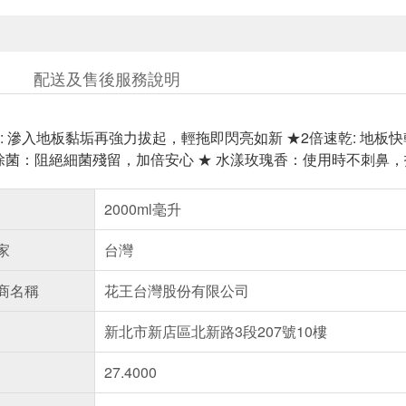
配送及售後服務說明
: 滲入地板黏垢再強力拔起，輕拖即閃亮如新 ★2倍速乾: 地板
地板除菌：阻絕細菌殘留，加倍安心 ★ 水漾玫瑰香：使用時不刺
2000ml毫升
家
台灣
商名稱
花王台灣股份有限公司
新北市新店區北新路3段207號10樓
27.4000