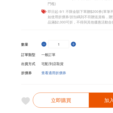
門檻)
即日起-9/1 不限金額下單贈$200券(單
如使用折價券/折扣碼則不符贈送資格，
品滿$2,000可折，不得與其他優惠活動合
數量
訂單類型
一般訂單
出貨方式
宅配/到店取貨
折價券
查看適用折價券
立即購買
加