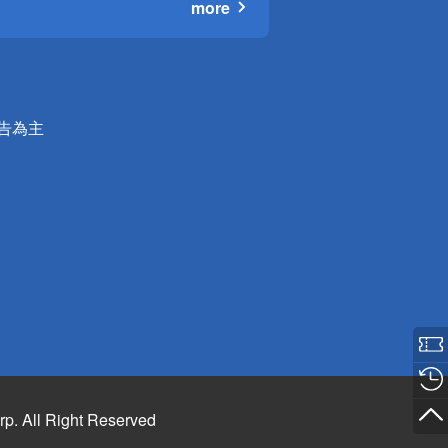
more
公告為主
rp. All Right Reserved