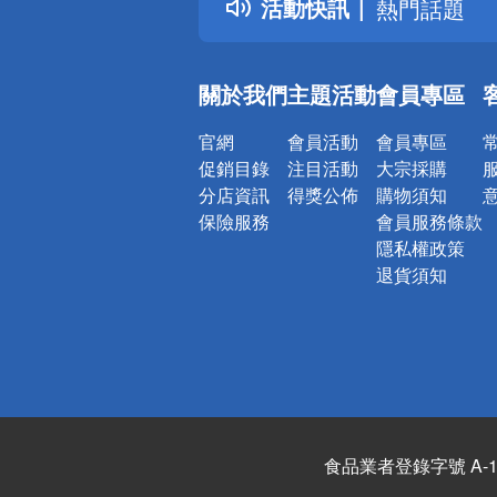
活動快訊
熱門話題
銀行優惠
偏遠地區配
關於我們
主題活動
會員專區
詐騙網頁！
官網
會員活動
會員專區
促銷目錄
注目活動
大宗採購
分店資訊
得獎公佈
購物須知
保險服務
會員服務條款
隱私權政策
退貨須知
食品業者登錄字號 A-122