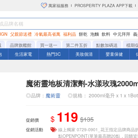
萬家福服務
PROSPERITY PLAZA APP下載
IGN
父親節送禮
冷氣最高省萬
福利品
餅乾
泡麵
飲料
中元拜拜
義
衛生紙
城
品牌旗艦館
買一送一
第二件五折
點數加碼送
檔期
泡
生活家電
熱門3C
美妝個清
嬰童保健
魔術靈地板清潔劑-水漾玫瑰2000m
◎品牌：
魔術靈
◎規格： 2000ml毫升 x 1 x 1Bot
119
$
$135
促銷價
促銷活動
線上獨家 0729-0901_花王指定品牌商品
點OPENPOINT(單筆最高贈20點，回