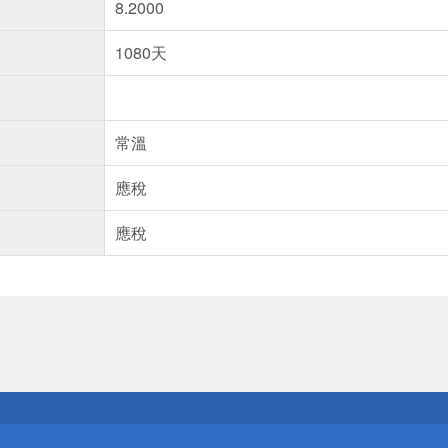
8.2000
1080天
常溫
應稅
應稅
送
請小心！