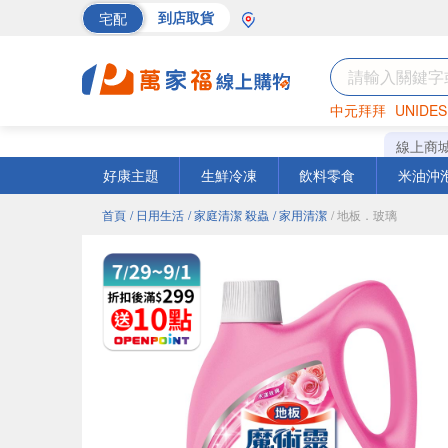
宅配
到店取貨
中元拜拜
UNIDES
海苔
巧克力
罐頭
線上商
好康主題
生鮮冷凍
飲料零食
米油沖
首頁
/ 日用生活
/ 家庭清潔 殺蟲
/ 家用清潔
/ 地板．玻璃