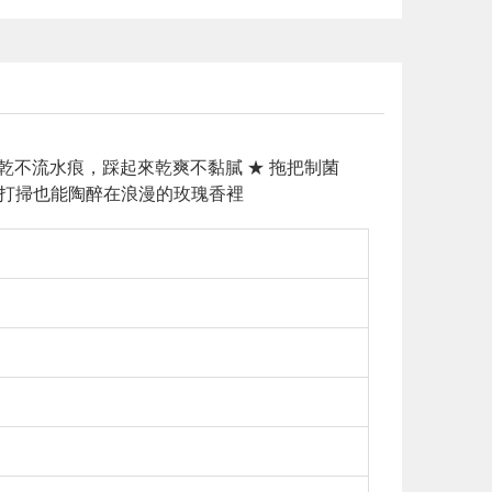
快乾不流水痕，踩起來乾爽不黏膩 ★ 拖把制菌
鼻，打掃也能陶醉在浪漫的玫瑰香裡