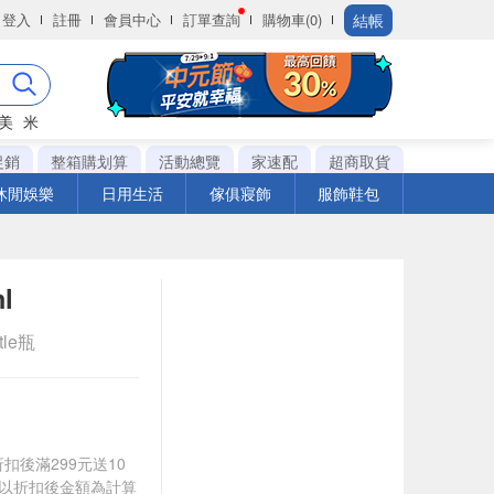
結帳
登入
註冊
會員中心
訂單查詢
購物車(0)
美
米
促銷
整箱購划算
活動總覽
家速配
超商取貨
休閒娛樂
日用生活
傢俱寢飾
服飾鞋包
l
tle瓶
折扣後滿299元送10
饋皆以折扣後金額為計算