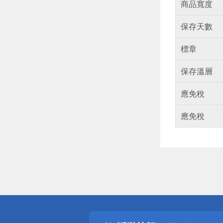
商品寬度
保存天數
標章
保存溫層
應免稅
應免稅
偏遠地區配
詐騙網頁！
得獎公告