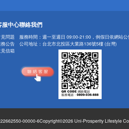
送
客服中心
聯絡我們
請小心！
常見問題
服務時間：
週一至週日 09:00-21:00，例假日依網站
服務公告
公司地址：
台北市北投區大業路136號5樓 (台灣)
意見信箱
662550-00000-6
Copyright©2026 Uni-Prosperity Lifestyle Co