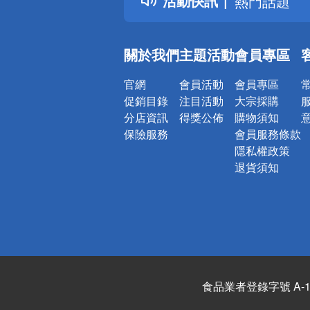
活動快訊
熱門話題
銀行優惠
偏遠地區配
關於我們
主題活動
會員專區
詐騙網頁！
官網
會員活動
會員專區
促銷目錄
注目活動
大宗採購
分店資訊
得獎公佈
購物須知
保險服務
會員服務條款
隱私權政策
退貨須知
食品業者登錄字號 A-122