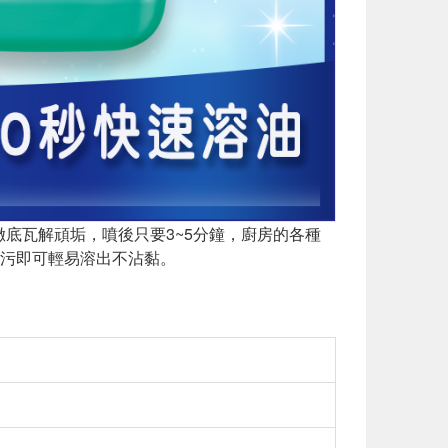
徹底瓦解頑垢，噴後只要3~5分鐘，廚房的各種
污即可輕易溶出不沾黏。