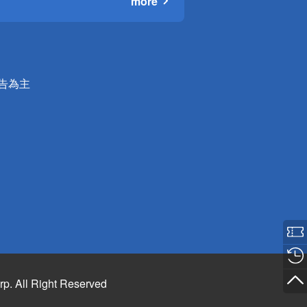
more
公告為主
rp. All Right Reserved