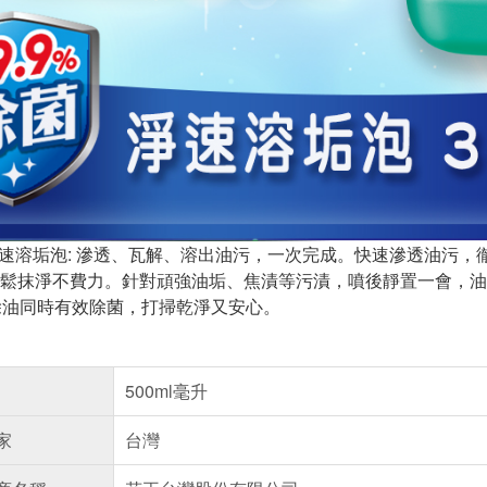
淨速溶垢泡: 滲透、瓦解、溶出油污，一次完成。快速滲透油污，
鬆抹淨不費力。針對頑強油垢、焦漬等污漬，噴後靜置一會，油
 除油同時有效除菌，打掃乾淨又安心。
500ml毫升
家
台灣