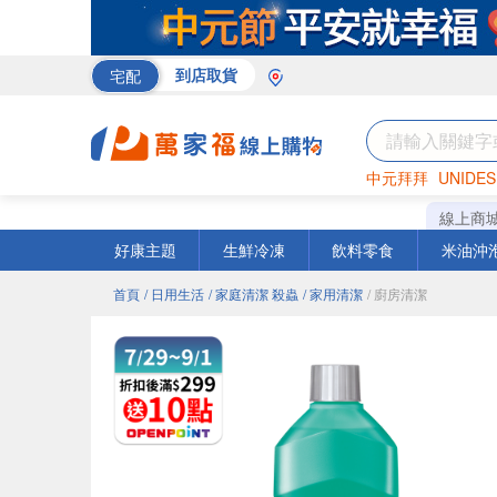
宅配
到店取貨
中元拜拜
UNIDES
巧克力
罐頭
咖啡
線上商
好康主題
生鮮冷凍
飲料零食
米油沖
首頁
/ 日用生活
/ 家庭清潔 殺蟲
/ 家用清潔
/ 廚房清潔