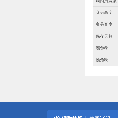
國內負責廠
商品高度
商品寬度
保存天數
應免稅
應免稅
偏遠地區配
詐騙網頁！
得獎公告