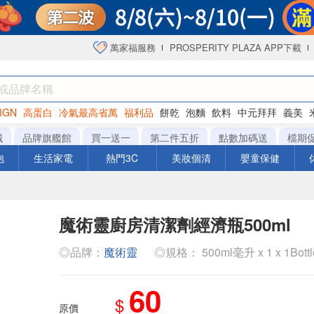
萬家福服務
PROSPERITY PLAZA APP下載
IGN
高蛋白
冷氣最高省萬
福利品
餅乾
泡麵
飲料
中元拜拜
義美
海苔
城
品牌旗艦館
買一送一
第二件五折
點數加碼送
檔期
泡
生活家電
熱門3C
美妝個清
嬰童保健
魔術靈廚房清潔劑經濟瓶500ml
◎品牌：
魔術靈
◎規格： 500ml毫升 x 1 x 1Bott
60
$
原價