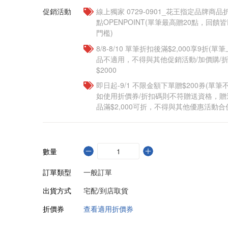
促銷活動
線上獨家 0729-0901_花王指定品牌商品
點OPENPOINT(單筆最高贈20點，回
門檻)
8/8-8/10 單筆折扣後滿$2,000享9折(單
品不適用，不得與其他促銷活動/加價購/折
$2000
即日起-9/1 不限金額下單贈$200券(單
如使用折價券/折扣碼則不符贈送資格，
品滿$2,000可折，不得與其他優惠活動合
數量
訂單類型
一般訂單
出貨方式
宅配/到店取貨
折價券
查看適用折價券