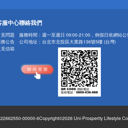
送
客服中心
聯絡我們
請小心！
常見問題
服務時間：
週一至週日 09:00-21:00，例假日依網站
服務公告
公司地址：
台北市北投區大業路136號5樓 (台灣)
意見信箱
662550-00000-6
Copyright©2026 Uni-Prosperity Lifestyle Co