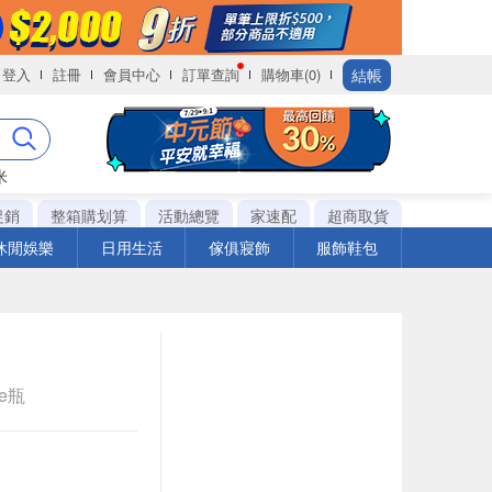
結帳
登入
註冊
會員中心
訂單查詢
購物車(0)
米
促銷
整箱購划算
活動總覽
家速配
超商取貨
休閒娛樂
日用生活
傢俱寢飾
服飾鞋包
le瓶