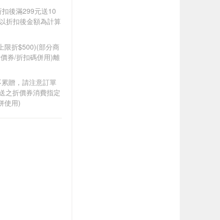
折扣後滿299元送10
饋皆以折扣後金額為計算
筆上限折$500)(部分商
價券/折扣碼併用)離
筆不累贈，請注意訂單
贈送之折價券消費指定
併使用)