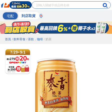
宅配
到店取貨
首頁
/ 飲料零食
/ 茶飲．咖啡
/ 奶茶