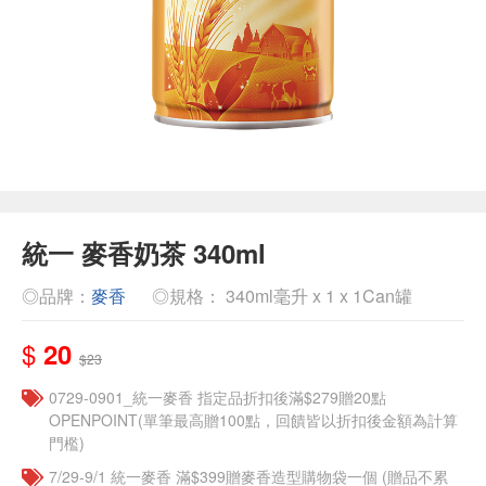
統一 麥香奶茶 340ml
◎品牌：
麥香
◎規格： 340ml毫升 x 1 x 1Can罐
$
20
$23
0729-0901_統一麥香​ 指定品折扣後滿$279贈20點
OPENPOINT(單筆最高贈100點，回饋皆以折扣後金額為計算
門檻)
7/29-9/1 統一麥香​ 滿$399贈麥香造型購物袋一個​ (贈品不累