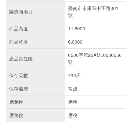
臺南市永康區中正路301
製造商地址
號
商品高度
11.8000
商品寬度
6.6000
0506字第22AML0000550
產品責任險
號
保存天數
730天
保存溫層
常溫
應免稅
應稅
應免稅
應稅
偏遠地區配送