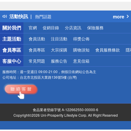
詐騙網頁！請小心！
得獎公告
活動快訊
more
熱門話題
銀行優惠
關於我們
官網
促銷目錄
分店資訊
保險服務
偏遠地區配送
詐騙網頁！請小心！
主題活動
會員活動
注目活動
得獎公佈
會員專區
會員專區
大宗採購
購物須知
會員服務條款
隱
客服中心
常見問題
服務公告
意見信箱
服務時間：
週一至週日 09:00-21:00，例假日依網站公告為主
公司地址：
台北市北投區大業路136號5樓 (台灣)
食品業者登錄字號 A-122662550-00000-6
Copyright©2026 Uni-Prosperity Lifestyle Corp. All Right Reserved