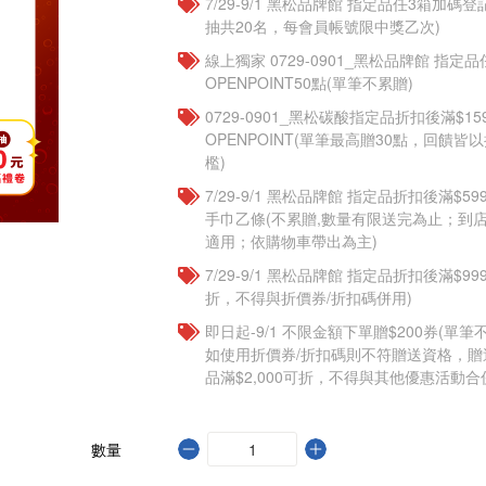
7/29-9/1 黑松品牌館 指定品任3箱加碼
抽共20名，每會員帳號限中獎乙次)
線上獨家 0729-0901_黑松品牌館 指定
OPENPOINT50點(單筆不累贈)
0729-0901_黑松碳酸指定品折扣後滿$15
OPENPOINT(單筆最高贈30點，回饋
檻)
7/29-9/1 黑松品牌館 指定品折扣後滿$
手巾乙條(不累贈,數量有限送完為止；到
適用；依購物車帶出為主)
7/29-9/1 黑松品牌館 指定品折扣後滿$9
折，不得與折價券/折扣碼併用)
即日起-9/1 不限金額下單贈$200券(單
如使用折價券/折扣碼則不符贈送資格，
品滿$2,000可折，不得與其他優惠活動合
數量