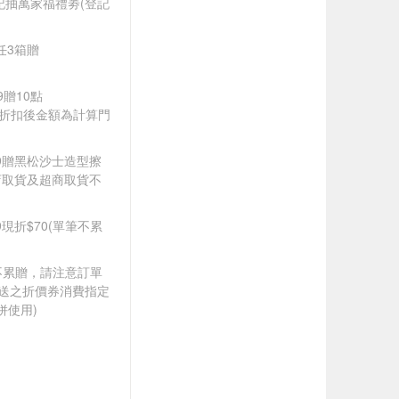
登記抽萬家福禮劵(登記
品任3箱贈
9贈10點
皆以折扣後金額為計算門
599贈黑松沙士造型擦
店取貨及超商取貨不
99現折$70(單筆不累
筆不累贈，請注意訂單
贈送之折價券消費指定
併使用)