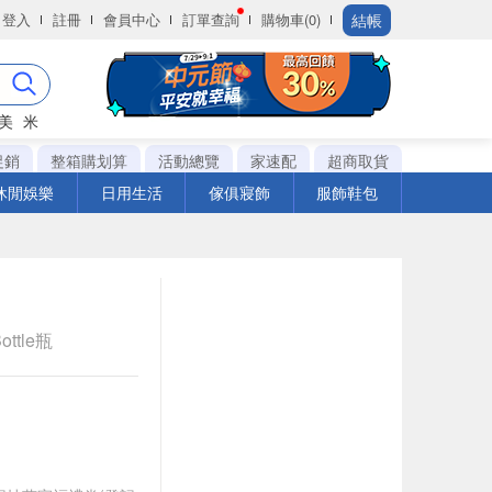
結帳
登入
註冊
會員中心
訂單查詢
購物車(0)
美
米
促銷
整箱購划算
活動總覽
家速配
超商取貨
休閒娛樂
日用生活
傢俱寢飾
服飾鞋包
ottle瓶