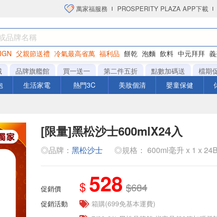
萬家福服務
PROSPERITY PLAZA APP下載
IGN
父親節送禮
冷氣最高省萬
福利品
餅乾
泡麵
飲料
中元拜拜
義
衛生紙
城
品牌旗艦館
買一送一
第二件五折
點數加碼送
檔期
泡
生活家電
熱門3C
美妝個清
嬰童保健
[限量]黑松沙士600mlX24入
◎品牌：
黑松沙士
◎規格： 600ml毫升 x 1 x 24B
528
$
$684
促銷價
促銷活動
箱購(699免基本運費)