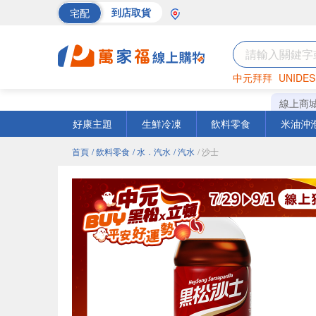
宅配
到店取貨
中元拜拜
UNIDES
海苔
巧克力
罐頭
線上商
好康主題
生鮮冷凍
飲料零食
米油沖
首頁
/ 飲料零食
/ 水．汽水
/ 汽水
/ 沙士