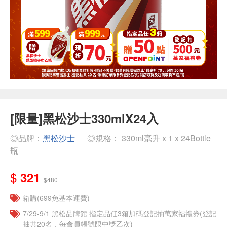
[限量]黑松沙士330mlX24入
◎品牌：
黑松沙士
◎規格： 330ml毫升 x 1 x 24Bottle
瓶
$
321
$480
箱購(699免基本運費)
7/29-9/1 黑松品牌館 指定品任3箱加碼登記抽萬家福禮劵(登記
抽共20名，每會員帳號限中獎乙次)