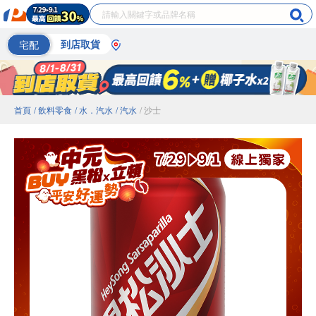
宅配
到店取貨
首頁
/ 飲料零食
/ 水．汽水
/ 汽水
/ 沙士