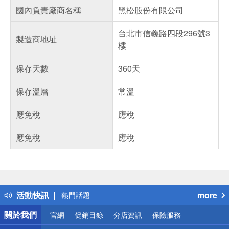
國內負責廠商名稱
黑松股份有限公司
台北市信義路四段296號3
製造商地址
樓
保存天數
360天
保存溫層
常溫
應免稅
應稅
應免稅
應稅
偏遠地區配送
詐騙網頁！請小心！
得獎公告
活動快訊
more
熱門話題
銀行優惠
關於我們
官網
促銷目錄
分店資訊
保險服務
偏遠地區配送
詐騙網頁！請小心！