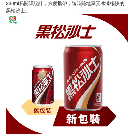
330ml易開罐設計，方便攜帶，隨時隨地享受冰涼暢快的
黑松沙士。