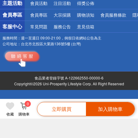
主題活動
會員活動
注目活動
得獎公佈
會員專區
會員專區
大宗採購
購物須知
會員服務條款
隱
客服中心
常見問題
服務公告
意見信箱
服務時間：
週一至週日 09:00-21:00，例假日依網站公告為主
公司地址：
台北市北投區大業路136號5樓 (台灣)
食品業者登錄字號 A-122662550-00000-6
Copyright©2026 Uni-Prosperity Lifestyle Corp. All Right Reserved
0
立即購買
加入購物車
收藏
購物車