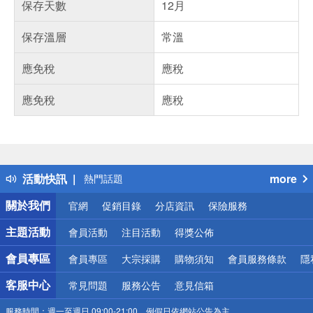
保存天數
12月
保存溫層
常溫
應免稅
應稅
應免稅
應稅
偏遠地區配送
詐騙網頁！請小心！
得獎公告
熱門話題
活動快訊
more
銀行優惠
偏遠地區配送
關於我們
官網
促銷目錄
分店資訊
保險服務
詐騙網頁！請小心！
主題活動
會員活動
注目活動
得獎公佈
會員專區
會員專區
大宗採購
購物須知
會員服務條款
隱
客服中心
常見問題
服務公告
意見信箱
服務時間：
週一至週日 09:00-21:00，例假日依網站公告為主