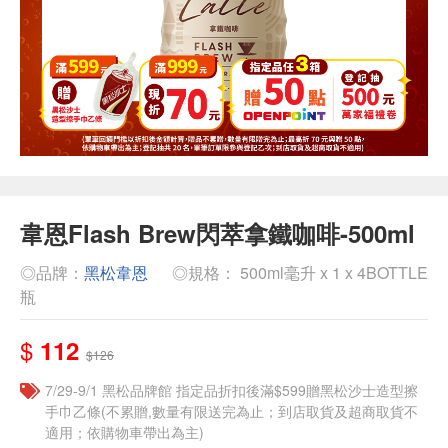
韋恩Flash Brew閃萃拿鐵咖啡-500ml
◎品牌：
黑松韋恩
◎規格： 500ml毫升 x 1 x 4BOTTLE
瓶
$
112
$126
7/29-9/1 黑松品牌館 指定品折扣後滿$599贈黑松沙士造型擦
手巾乙條(不累贈,數量有限送完為止；到店取貨及超商取貨不
適用；依購物車帶出為主)