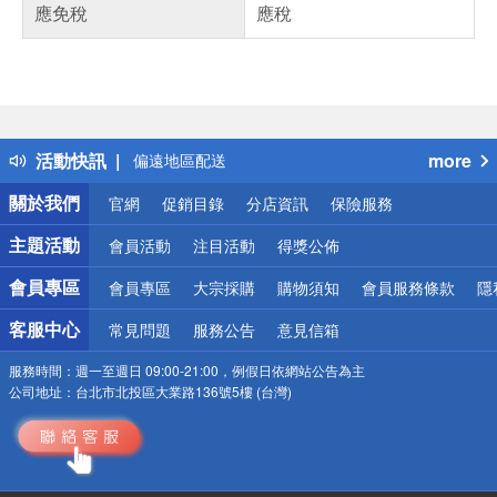
應免稅
應稅
偏遠地區配送
詐騙網頁！請小心！
得獎公告
熱門話題
銀行優惠
活動快訊
more
偏遠地區配送
詐騙網頁！請小心！
關於我們
官網
促銷目錄
分店資訊
保險服務
主題活動
會員活動
注目活動
得獎公佈
會員專區
會員專區
大宗採購
購物須知
會員服務條款
隱
客服中心
常見問題
服務公告
意見信箱
服務時間：
週一至週日 09:00-21:00，例假日依網站公告為主
公司地址：
台北市北投區大業路136號5樓 (台灣)