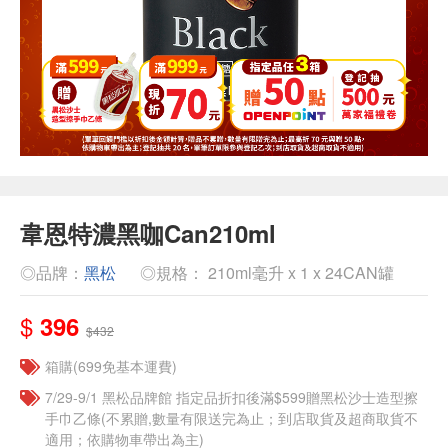
韋恩特濃黑咖Can210ml
◎品牌：
黑松
◎規格： 210ml毫升 x 1 x 24CAN罐
$
396
$432
箱購(699免基本運費)
7/29-9/1 黑松品牌館 指定品折扣後滿$599贈黑松沙士造型擦
手巾乙條(不累贈,數量有限送完為止；到店取貨及超商取貨不
適用；依購物車帶出為主)