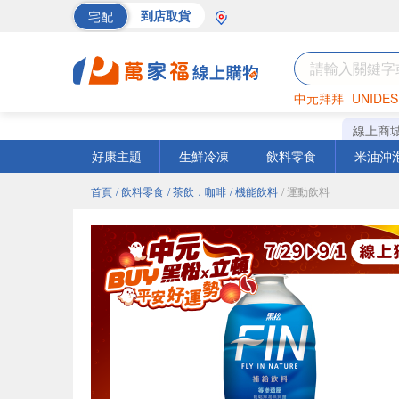
宅配
到店取貨
中元拜拜
UNIDES
巧克力
罐頭
海苔
線上商
好康主題
生鮮冷凍
飲料零食
米油沖
首頁
/ 飲料零食
/ 茶飲．咖啡
/ 機能飲料
/ 運動飲料