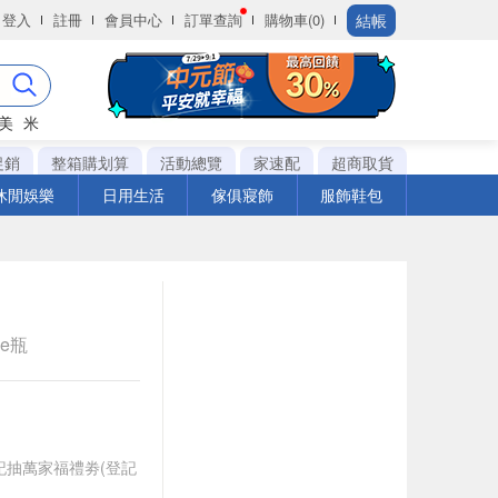
結帳
登入
註冊
會員中心
訂單查詢
購物車(0)
美
米
促銷
整箱購划算
活動總覽
家速配
超商取貨
休閒娛樂
日用生活
傢俱寢飾
服飾鞋包
le瓶
登記抽萬家福禮劵(登記