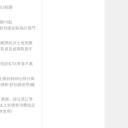
品任3箱贈
9贈10點
皆以折扣後金額為計算門
599贈黑松沙士造型擦
店取貨及超商取貨不
99現折$70(單筆不累
筆上限折$500)(部分商
價券/折扣碼併用)離
筆不累贈，請注意訂單
贈送之折價券消費指定
併使用)