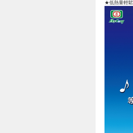
★低熱量輕鬆