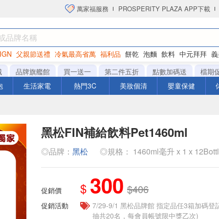
萬家福服務
PROSPERITY PLAZA APP下載
IGN
父親節送禮
冷氣最高省萬
福利品
餅乾
泡麵
飲料
中元拜拜
義
洋芋片
城
品牌旗艦館
買一送一
第二件五折
點數加碼送
檔期
泡
生活家電
熱門3C
美妝個清
嬰童保健
黑松FIN補給飲料Pet1460ml
◎品牌：
黑松
◎規格： 1460ml毫升 x 1 x 12Bott
300
$
$406
促銷價
促銷活動
7/29-9/1 黑松品牌館 指定品任3箱加碼
抽共20名，每會員帳號限中獎乙次)