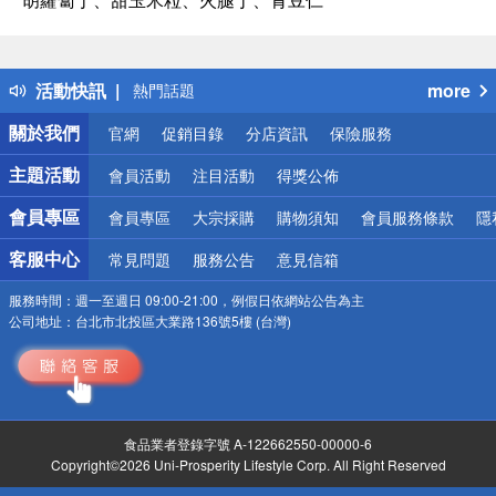
偏遠地區配送
詐騙網頁！請小心！
得獎公告
活動快訊
more
熱門話題
銀行優惠
關於我們
官網
促銷目錄
分店資訊
保險服務
偏遠地區配送
詐騙網頁！請小心！
主題活動
會員活動
注目活動
得獎公佈
會員專區
會員專區
大宗採購
購物須知
會員服務條款
隱
客服中心
常見問題
服務公告
意見信箱
服務時間：
週一至週日 09:00-21:00，例假日依網站公告為主
公司地址：
台北市北投區大業路136號5樓 (台灣)
食品業者登錄字號 A-122662550-00000-6
Copyright©2026 Uni-Prosperity Lifestyle Corp. All Right Reserved