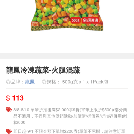
龍鳳冷凍蔬菜-火腿混蔬
◎品牌：
龍鳳
◎規格： 500g克 x 1 x 1Pack包
$
113
8/8-8/10 單筆折扣後滿$2,000享9折(單筆上限折$500)(部分商
品不適用，不得與其他促銷活動/加價購/折價券/折扣碼併用)離
$2000
即日起-9/1 不限金額下單贈$200券(單筆不累贈，請注意訂單