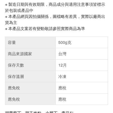
※ 製造日期與有效期限，商品成分與適用注意事項皆標示
於包裝或產品中
※ 本產品網頁因拍攝關係，圖檔略有差異，實際以廠商出
貨為主
※ 本產品文案若有變動敬請參照實際商品為準
容量
500g克
商品來源國家
台灣
保存天數
12月
保存溫層
冷凍
應免稅
應稅
應免稅
應稅
胡蘿蔔丁、甜玉米粒、火腿丁、青豆仁