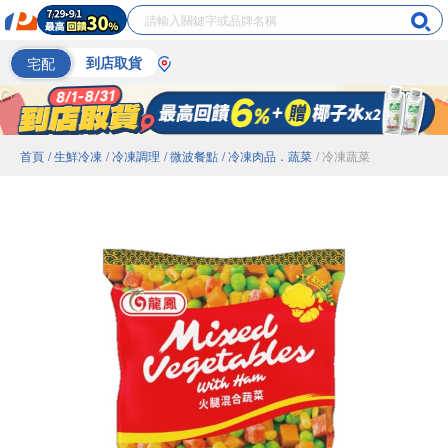
宅配
到店取貨
首頁
/ 生鮮冷凍
/ 冷凍調理
/ 微波餐點
/ 冷凍肉品．蔬菜
/ 冷凍蔬菜