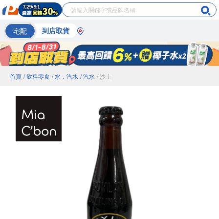
宅配
到店取貨
首頁
/ 飲料零食
/ 水．汽水
/ 汽水
/ 沙士