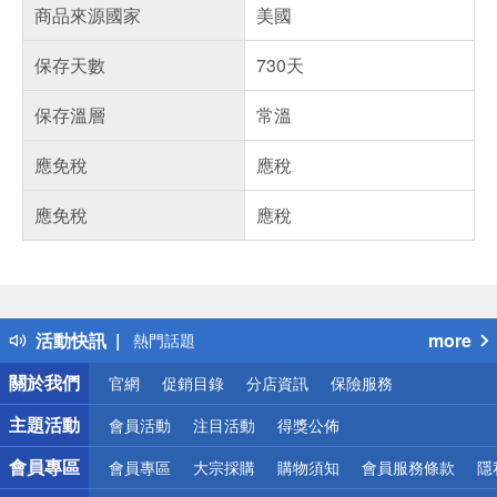
商品來源國家
美國
保存天數
730天
保存溫層
常溫
應免稅
應稅
應免稅
應稅
偏遠地區配送
詐騙網頁！請小心！
得獎公告
活動快訊
more
熱門話題
銀行優惠
關於我們
官網
促銷目錄
分店資訊
保險服務
偏遠地區配送
詐騙網頁！請小心！
主題活動
會員活動
注目活動
得獎公佈
會員專區
會員專區
大宗採購
購物須知
會員服務條款
隱