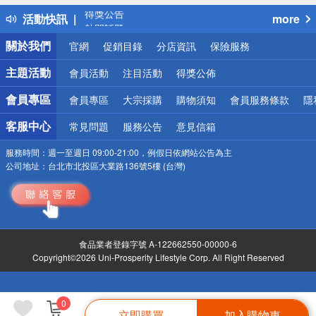
得獎公告
活動快訊
more
熱門話題
銀行優惠
關於我們
官網
促銷目錄
分店資訊
保險服務
偏遠地區配送
詐騙網頁！請小心！
主題活動
會員活動
注目活動
得獎公佈
會員專區
會員專區
大宗採購
購物須知
會員服務條款
隱
客服中心
常見問題
服務公告
意見信箱
服務時間：
週一至週日 09:00-21:00，例假日依網站公告為主
公司地址：
台北市北投區大業路136號5樓 (台灣)
食品業者登錄字號 A-122662550-00000-6
Copyright©2026 Uni-Prosperity Lifestyle Corp. All Right Reserved
0
立即購買
加入購物車