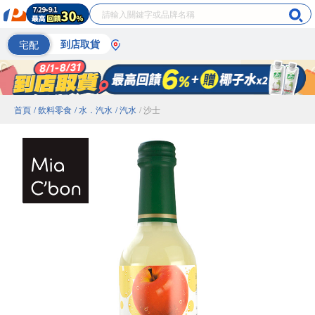
宅配
到店取貨
首頁
/ 飲料零食
/ 水．汽水
/ 汽水
/ 沙士