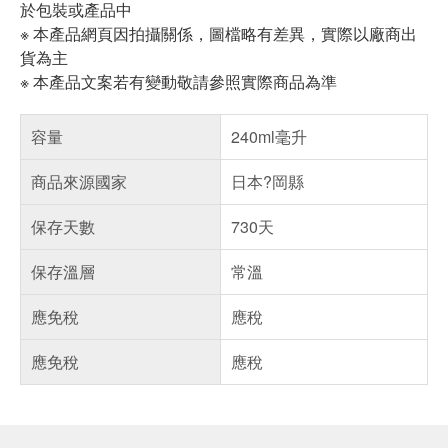
於包裝或產品中
※ 本產品網頁因拍攝關係，圖檔略有差異，實際以廠商出
貨為主
※ 本產品文案若有變動敬請參照實際商品為準
容量
240ml毫升
商品來源國家
日本?岡縣
保存天數
730天
保存溫層
常溫
應免稅
應稅
應免稅
應稅
偏遠地區配送
詐騙網頁！請小心！