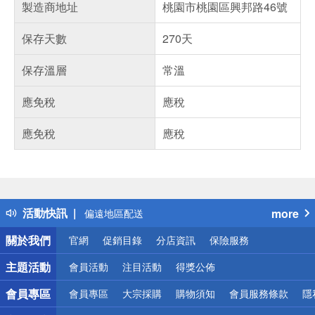
製造商地址
桃園市桃園區興邦路46號
保存天數
270天
保存溫層
常溫
應免稅
應稅
應免稅
應稅
偏遠地區配送
詐騙網頁！請小心！
得獎公告
熱門話題
銀行優惠
活動快訊
more
偏遠地區配送
詐騙網頁！請小心！
關於我們
官網
促銷目錄
分店資訊
保險服務
主題活動
會員活動
注目活動
得獎公佈
會員專區
會員專區
大宗採購
購物須知
會員服務條款
隱