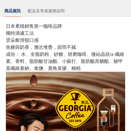
商品資訊
配送及售後服務說明
日本累積銷售第一咖啡品牌
獨特滴濾工法
雲朵般滑順口感
焦糖與奶香，層次堆疊，甜而不膩
成份： 水、全脂奶粉、砂糖、研磨咖啡、微結晶狀α-纖維
素、香料、脂肪酸甘油酯、小蘇打、脂肪酸蔗糖酯、羧甲
基纖維素鈉、食鹽、鹿角菜膠、糊精