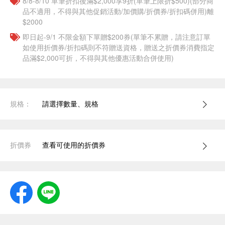
8/8-8/10 單筆折扣後滿$2,000享9折(單筆上限折$500)(部分商
品不適用，不得與其他促銷活動/加價購/折價券/折扣碼併用)離
$2000
即日起-9/1 不限金額下單贈$200券(單筆不累贈，請注意訂單
如使用折價券/折扣碼則不符贈送資格，贈送之折價券消費指定
品滿$2,000可折，不得與其他優惠活動合併使用)
規格：
請選擇數量、規格
折價券
查看可使用的折價券