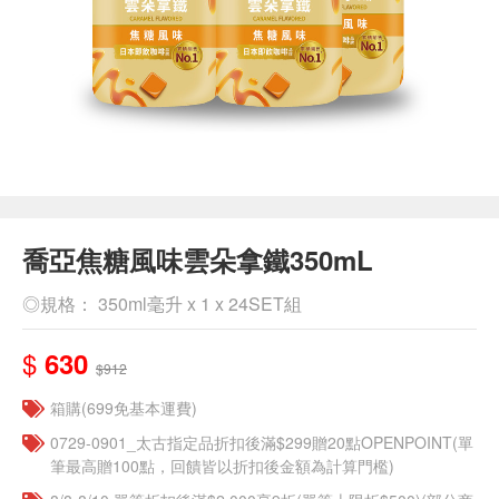
喬亞焦糖風味雲朵拿鐵350mL
◎規格： 350ml毫升 x 1 x 24SET組
$
630
$912
箱購(699免基本運費)
0729-0901_太古指定品折扣後滿$299贈20點OPENPOINT(單
筆最高贈100點，回饋皆以折扣後金額為計算門檻)