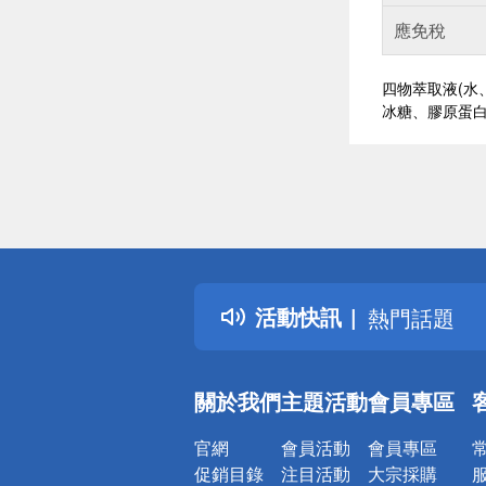
應免稅
四物萃取液(水
冰糖、膠原蛋
偏遠地區配
詐騙網頁！
得獎公告
活動快訊
熱門話題
銀行優惠
偏遠地區配
關於我們
主題活動
會員專區
詐騙網頁！
官網
會員活動
會員專區
促銷目錄
注目活動
大宗採購