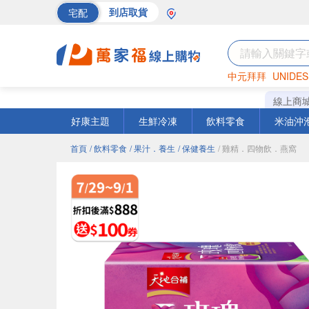
宅配
到店取貨
中元拜拜
UNIDES
巧克力
罐頭
海苔
線上商
好康主題
生鮮冷凍
飲料零食
米油沖
首頁
/ 飲料零食
/ 果汁．養生
/ 保健養生
/ 雞精．四物飲．燕窩