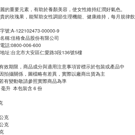
麗的重要元素，有助於養顏美容，使女性維持紅潤好氣色。
貴的玫瑰果，能幫助女性調節生理機能、健康維持，每月規律飲
A-122102473-00000-9
名稱:佳格食品股份有限公司
:0800-006-600
地址:台北市大安區仁愛路3段136號5樓
與有效期限，商品成分與適用注意事項皆標示於包裝或產品中
頁因拍攝關係，圖檔略有差異，實際以廠商出貨為主
案若有變動敬請參照實際商品為準
 毫升 本包裝含 6 份
克
公克
公克
克