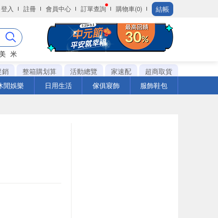
結帳
登入
註冊
會員中心
訂單查詢
購物車(0)
美
米
促銷
整箱購划算
活動總覽
家速配
超商取貨
休閒娛樂
日用生活
傢俱寢飾
服飾鞋包