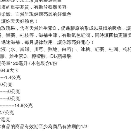
肌膚的重要基質，有助於養顏美容
膚柔嫩、自然呈現健康亮麗的好氣色
！讓妳天天好臉色！
的玫瑰果，含有天然維生素C，促進膠原的形成以及鐵的吸收，
棗、黑棗、桂枝等，滋補生津，有助氣色紅潤，同時讓四物更甜
、迅速滋補，每月規律飲用，讓你漂亮好開心！
取液（水、當歸、川芎、熟地、白芍）、冰糖、紅棗、桂圓、枸
膠、維生素C、檸檬酸、DL-蘋果酸
份量120毫升 / 本包裝含6份
---64.8大卡
----1.4公克
---0公克
-----0公克
-----0公克
-------14.8公克
-12.7公克
-27毫克
:食品的商品有效期至少為商品有效期的1/2