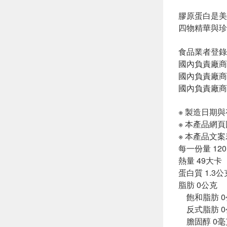
膠原蛋白是美
四物精華與珍
食品業者登錄字號:
國內負責廠商
國內負責廠商電話
國內負責廠商
※ 製造日期
※ 本產品網
※ 本產品文
每一份量 120
熱量 49大卡
蛋白質 1.3公
脂肪 0公克
飽和脂肪 0
反式脂肪 0
膽固醇 0毫