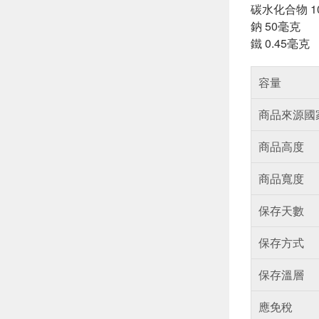
碳水化合物 1
鈉 50毫克
鐵 0.45毫克
容量
商品來源國
商品高度
商品寬度
保存天數
保存方式
保存溫層
應免稅