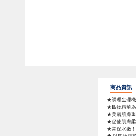
商品資訊
★調理生理機
★四物精華為
★美麗肌膚重
★促使肌膚柔
★常保水嫩！
◆ 以四物精