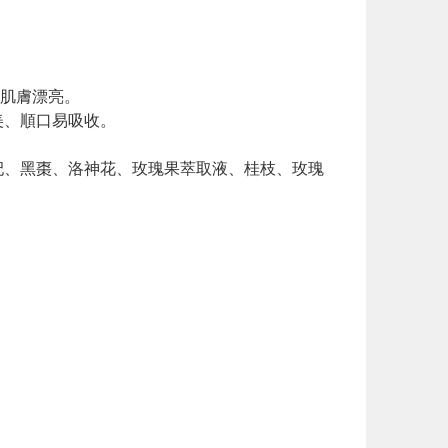
讓肌膚漂亮。
美、順口易吸收。
杞、黑棗、洛神花、玫瑰果萃取液、桂枝、玫瑰