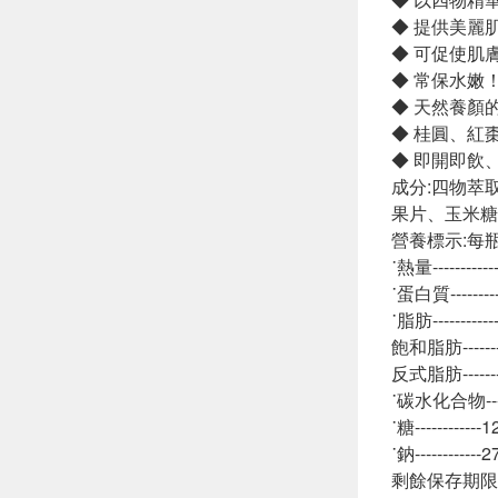
◆ 提供美麗
◆ 可促使肌
◆ 常保水嫩
◆ 天然養顏
◆ 桂圓、紅
◆ 即開即飲
成分:四物萃
果片、玉米糖
營養標示:每瓶
˙熱量---------
˙蛋白質--------
˙脂肪---------
飽和脂肪-------
反式脂肪-------
˙碳水化合物-----
˙糖-----------
˙鈉-----------
剩餘保存期限