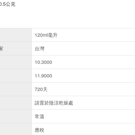
0.5公克
120ml毫升
家
台灣
10.3000
11.9000
720天
請置於陰涼乾燥處
常溫
應稅