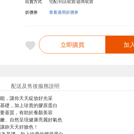
出貨方式
宅配/到店取貨/超商取貨
折價券
查看適用折價券
立即購買
加
配送及售後服務說明
能，讓你天天綻放好光采
基礎，加上珍貴的膠原蛋白
要基質，有助於養顏美容
嫩、自然呈現健康亮麗好氣色
讓妳天天好臉色！
華為基礎，加上珍貴的膠原蛋白