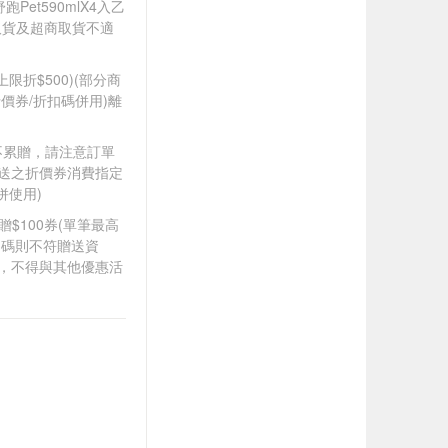
舒跑Pet590mlX4入乙
取貨及超商取貨不適
筆上限折$500)(部分商
價券/折扣碼併用)離
筆不累贈，請注意訂單
贈送之折價券消費指定
併使用)
8贈$100券(單筆最高
扣碼則不符贈送資
折，不得與其他優惠活