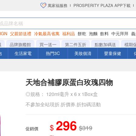
萬家福服務
PROSPERITY PLAZA APP下載
IGN
父親節送禮
冷氣最高省萬
福利品
餅乾
泡麵
飲料
中元拜拜
義
洋芋片
城
品牌旗艦館
買一送一
第二件五折
點數加碼送
檔期
泡
生活家電
熱門3C
美妝個清
嬰童保健
天地合補膠原蛋白玫瑰四物
◎規格： 120ml毫升 x 6 x 1Box盒
不參加全站現折.折價券.折扣碼活動
296
$
$319
促銷價