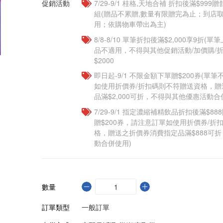
促銷活動
7/29-9/1 桂格,天地合補 折扣後滿$999贈
組(贈品不累贈,數量有限贈完為止；到店
用；依購物車帶出為主)​
8/8-8/10 單筆折扣後滿$2,000享9折(單
品不適用，不得與其他促銷活動/加價購/折
$2000
即日起-9/1 不限金額下單贈$200券(單
如使用折價券/折扣碼則不符贈送資格，
品滿$2,000可折，不得與其他優惠活動合
7/29-9/1 指定濃縮補精飲品​折扣後滿$88
贈$200券，請注意訂單如使用折價券/折
格，贈送之折價券消費指定品滿$888可
動合併使用)
數量
訂單類型
一般訂單