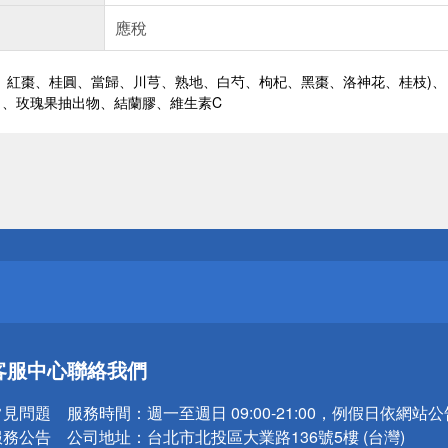
應稅
、紅棗、桂圓、當歸、川芎、熟地、白芍、枸杞、黑棗、洛神花、桂枝)、
白、玫瑰果抽出物、結蘭膠、維生素C
送
請小心！
送
客服中心
聯絡我們
請小心！
常見問題
服務時間：
週一至週日 09:00-21:00，例假日依網站
服務公告
公司地址：
台北市北投區大業路136號5樓 (台灣)