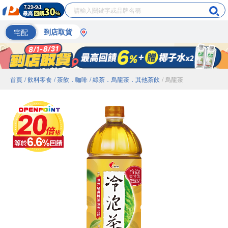
宅配
到店取貨
首頁
/ 飲料零食
/ 茶飲．咖啡
/ 綠茶．烏龍茶．其他茶飲
/ 烏龍茶