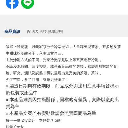
商品資訊
配送及售後服務說明
嚴選上等烏龍，以獨家茶分子冷萃技術，大量釋出兒茶素、茶多酚及茶
中甜味胺基酸分子，入喉回甘再三。
由於沖泡方式的不同，光泉冷泡茶是以上等茶葉進行冷泡，
不論浸泡時間、溫度控制、或是茶葉品種的選擇，都經過無數次的實
驗、研究、測試及調整才得以呈現出最完美的茶湯、茶味，
少了苦澀，多了甘甜，讓茶更好喝了！
※ 製造日期與有效期限，商品成分與適用注意事項皆標示
於包裝或產品中
※ 本產品網頁因拍攝關係，圖檔略有差異，實際以廠商出
貨為主
※ 本產品文案若有變動敬請參照實際商品為準
每一份量 247毫升 本包裝含 5份
熱量 0大卡