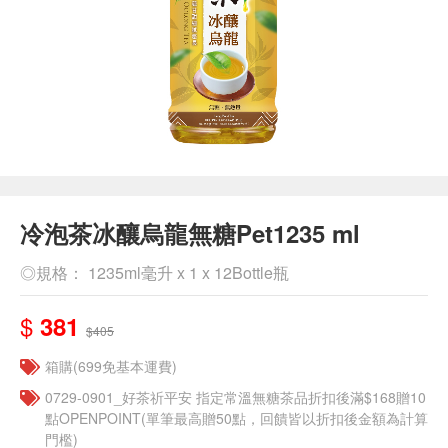
冷泡茶冰釀烏龍無糖Pet1235 ml
◎規格： 1235ml毫升 x 1 x 12Bottle瓶
$
381
$405
箱購(699免基本運費)
​​0729-0901_好茶祈平安 指定常溫無糖茶品折扣後滿$168贈10
點OPENPOINT(單筆最高贈50點，回饋皆以折扣後金額為計算
門檻)