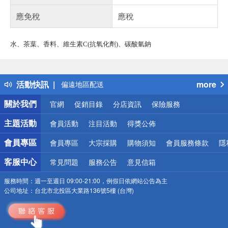
應免稅
應稅
偏遠地區配送
詐騙網頁！請小心！
水、茶葉、香料、維生素C(抗氧化劑)、碳酸氫鈉
得獎公告
熱門話題
銀行優惠
活動快訊
more
偏遠地區配送
詐騙網頁！請小心！
關於我們
官網
促銷目錄
分店資訊
保險服務
主題活動
會員活動
注目活動
得獎公佈
會員專區
會員專區
大宗採購
購物須知
會員服務條款
隱
客服中心
常見問題
服務公告
意見信箱
服務時間：
週一至週日 09:00-21:00，例假日依網站公告為主
公司地址：
台北市北投區大業路136號5樓 (台灣)