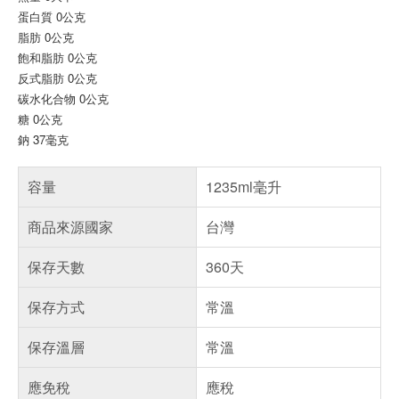
蛋白質 0公克
脂肪 0公克
飽和脂肪 0公克
反式脂肪 0公克
碳水化合物 0公克
糖 0公克
鈉 37毫克
容量
1235ml毫升
商品來源國家
台灣
保存天數
360天
保存方式
常溫
保存溫層
常溫
應免稅
應稅