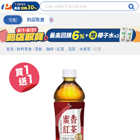
宅配
到店取貨
首頁
/ 飲料零食
/ 茶飲．咖啡
/ 紅茶．花茶．水果茶
/ 紅茶