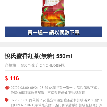
悅氏蜜香紅茶(無糖) 550ml
◎規格： 550ml毫升 x 1 x 4Bottle瓶
$
116
07/29 08:00-09/01 23:59 此商品買一送一， 請以偶數下單，
依購物車訂購數量配送；不得與折價券/折扣碼併用
​​0729-0901_好茶祈平安 指定常溫無糖茶品折扣後滿$168贈10
點OPENPOINT(單筆最高贈50點，回饋皆以折扣後金額為計算