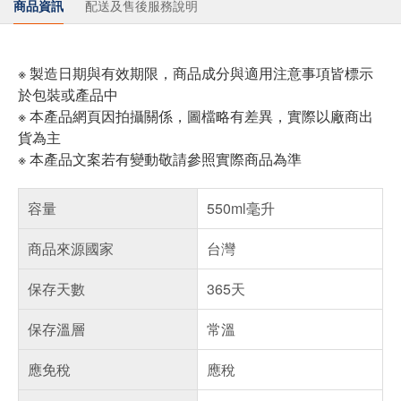
商品資訊
配送及售後服務說明
※ 製造日期與有效期限，商品成分與適用注意事項皆標示
於包裝或產品中
※ 本產品網頁因拍攝關係，圖檔略有差異，實際以廠商出
貨為主
※ 本產品文案若有變動敬請參照實際商品為準
容量
550ml毫升
商品來源國家
台灣
保存天數
365天
保存溫層
常溫
應免稅
應稅