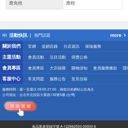
應免稅
應稅
偏遠地區配送
詐騙網頁！請小心！
得獎公告
活動快訊
more
熱門話題
銀行優惠
關於我們
官網
促銷目錄
分店資訊
保險服務
偏遠地區配送
詐騙網頁！請小心！
主題活動
會員活動
注目活動
得獎公佈
會員專區
會員專區
大宗採購
購物須知
會員服務條款
隱
客服中心
常見問題
服務公告
意見信箱
服務時間：
週一至週日 09:00-21:00，例假日依網站公告為主
公司地址：
台北市北投區大業路136號5樓 (台灣)
食品業者登錄字號 A-122662550-00000-6