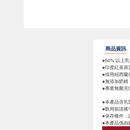
商品資訊
●50% 以上
●印度紅茶原
●採用紐西蘭
●無添加奶精
●專業無菌充
●本產品含乳
●飲用前請搖
●保存條件：
●本產品係由