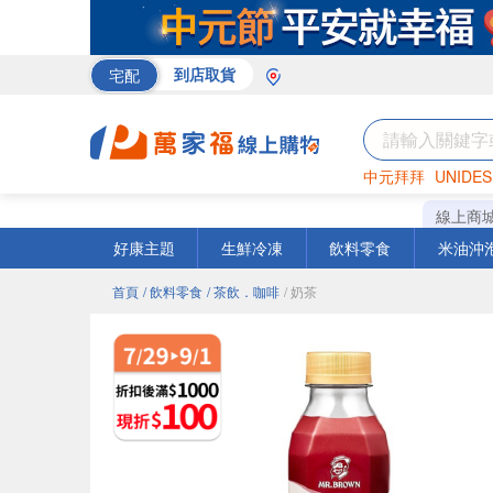
宅配
到店取貨
中元拜拜
UNIDES
巧克力
罐頭
海苔
線上商
好康主題
生鮮冷凍
飲料零食
米油沖
首頁
/ 飲料零食
/ 茶飲．咖啡
/ 奶茶