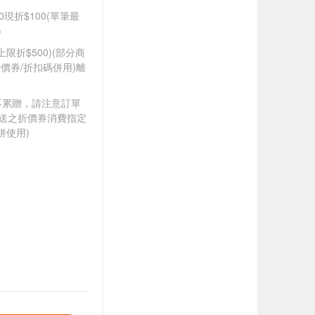
0現折$100(單筆最
)
筆上限折$500)(部分商
價券/折扣碼併用)離
筆不累贈，請注意訂單
贈送之折價券消費指定
併使用)