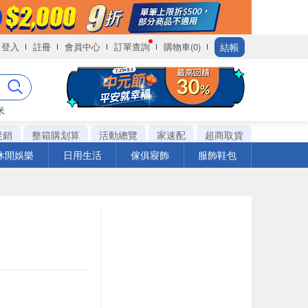
結帳
登入
註冊
會員中心
訂單查詢
購物車(0)
米
促銷
整箱購划算
活動總覽
家速配
超商取貨
休閒娛樂
日用生活
傢俱寢飾
服飾鞋包