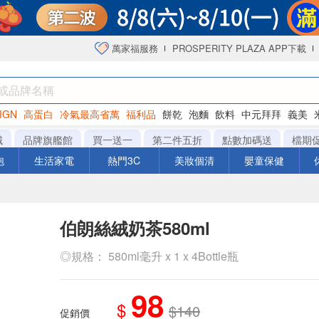
萬家福服務
PROSPERITY PLAZA APP下載
IGN
高蛋白
冷氣最高省萬
福利品
餅乾
泡麵
飲料
中元拜拜
義美
洋芋片
城
品牌旗艦館
買一送一
第二件五折
點數加碼送
檔期
泡
生活家電
熱門3C
美妝個清
嬰童保健
伯朗絲絨奶茶580ml
◎規格： 580ml毫升 x 1 x 4Bottle瓶
98
$
$140
促銷價