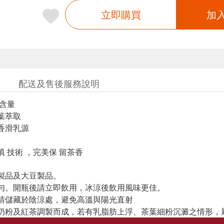
立即購買
加
配送及售後服務說明
乳含量
葉萃取
香滑乳源
填 技術 ，完美保 留茶香
製品及大豆製品。
勻。開瓶後請立即飲用，冰涼後飲用風味更佳。
請儲藏於陰涼處，避免高溫與陽光直射
奶粉及紅茶調製而成，若有乳脂肪上浮、茶葉細粉沉澱之情形，