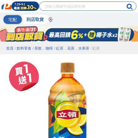
宅配
到店取貨
首頁
/ 飲料零食
/ 茶飲．咖啡
/ 紅茶．花茶．水果茶
/ 紅茶