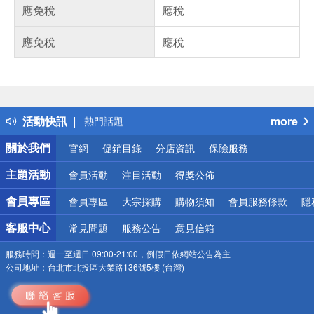
應免稅
應稅
應免稅
應稅
偏遠地區配送
詐騙網頁！請小心！
得獎公告
活動快訊
more
熱門話題
銀行優惠
關於我們
官網
促銷目錄
分店資訊
保險服務
偏遠地區配送
詐騙網頁！請小心！
主題活動
會員活動
注目活動
得獎公佈
會員專區
會員專區
大宗採購
購物須知
會員服務條款
隱
客服中心
常見問題
服務公告
意見信箱
服務時間：
週一至週日 09:00-21:00，例假日依網站公告為主
公司地址：
台北市北投區大業路136號5樓 (台灣)