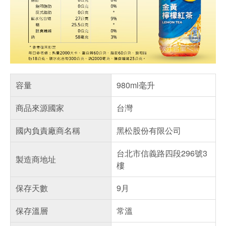
容量
980ml毫升
商品來源國家
台灣
國內負責廠商名稱
黑松股份有限公司
台北市信義路四段296號3
製造商地址
樓
保存天數
9月
保存溫層
常溫