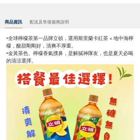
商品資訊
配送及售後服務說明
•全球檸檬茶第一品牌立頓，選用斯里蘭卡紅茶 × 地中海檸
檬，酸甜剛剛好，清爽不厚重。
•金黃茶色、檸檬香氣撲鼻，是解膩神隊友，也是夏天必喝
的清涼選擇。