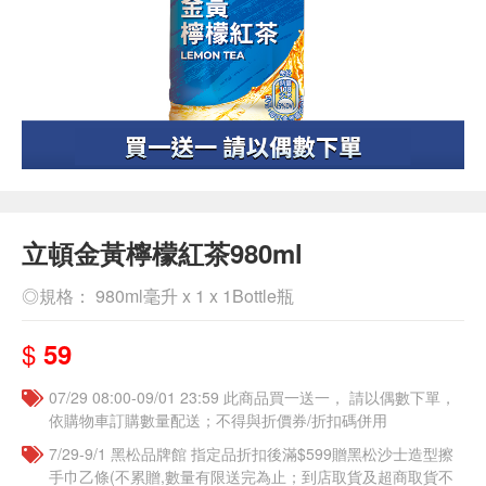
立頓金黃檸檬紅茶980ml
◎規格： 980ml毫升 x 1 x 1Bottle瓶
$
59
07/29 08:00-09/01 23:59 此商品買一送一， 請以偶數下單，
依購物車訂購數量配送；不得與折價券/折扣碼併用
7/29-9/1 黑松品牌館 指定品折扣後滿$599贈黑松沙士造型擦
手巾乙條(不累贈,數量有限送完為止；到店取貨及超商取貨不