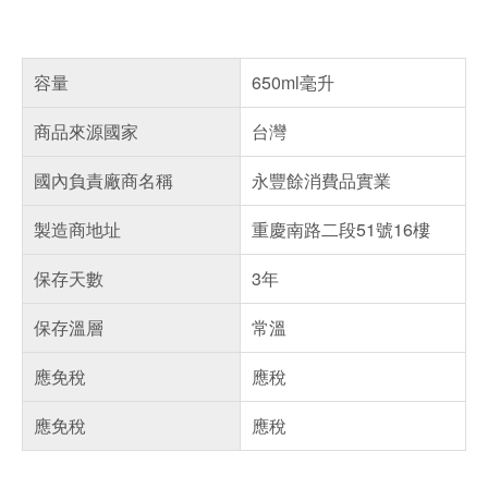
容量
650ml毫升
商品來源國家
台灣
國內負責廠商名稱
永豐餘消費品實業
製造商地址
重慶南路二段51號16樓
保存天數
3年
保存溫層
常溫
應免稅
應稅
應免稅
應稅
偏遠地區配送