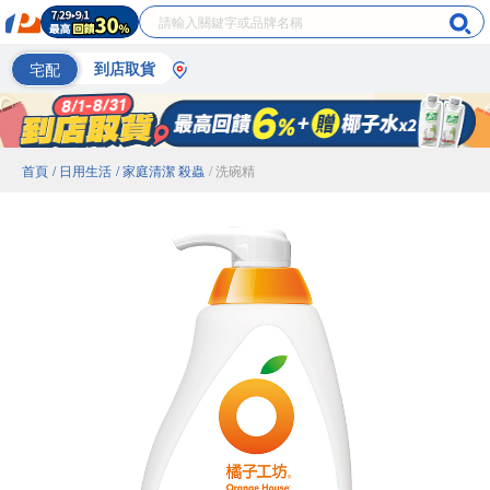
宅配
到店取貨
首頁
/ 日用生活
/ 家庭清潔 殺蟲
/ 洗碗精