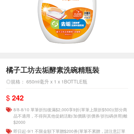
橘子工坊去垢酵素洗碗精瓶裝
◎規格： 650ml毫升 x 1 x 1BOTTLE瓶
$
242
8/8-8/10 單筆折扣後滿$2,000享9折(單筆上限折$500)(部分商
品不適用，不得與其他促銷活動/加價購/折價券/折扣碼併用)離
$2000
即日起-9/1 不限金額下單贈$200券(單筆不累贈，請注意訂單