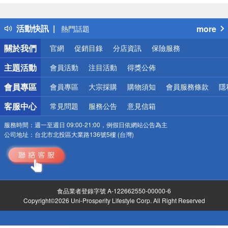
詐騙網頁！請小心！
得獎公告
活動快訊
more
熱門話題
銀行優惠
關於我們
官網
促銷目錄
分店資訊
保險服務
偏遠地區配送
詐騙網頁！請小心！
主題活動
會員活動
注目活動
得獎公佈
會員專區
會員專區
大宗採購
購物須知
會員服務條款
隱
客服中心
常見問題
服務公告
意見信箱
服務時間：
週一至週日 09:00-21:00，例假日依網站公告為主
公司地址：
台北市北投區大業路136號5樓 (台灣)
食品業者登錄字號 A-122662550-00000-6
Copyright©2026 Uni-Prosperity Lifestyle Corp. All Right Reserved